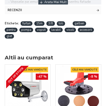
- Vopsele pe emulsie si latex,lavabil, pentru fatade
exterioare si pereti interiori.
RECENZII
- Lacuri si vopsele, grunduri, vopsele PVC, preacoperi,
straturi de baza, materiale de umplutura, vopsele de
Etichete:
furtun
15m
3/8
toli
galben
protectie impotriva ruginii.
pentru
pompa
vopsit
lavabil
visoli
accesorii
Date tehnice:
glet
Dimensiune: 3/8"
Culoare: Galben
Altii au cumparat
Presiunea maxima de lucru: 250Bari
OUT OF STOCK
Lungime :15m
CELE MAI VANDUTE
CELE MAI VANDUTE
-47 %
-8 %
Temperatura maxima de lucru: 65°C (149°F)