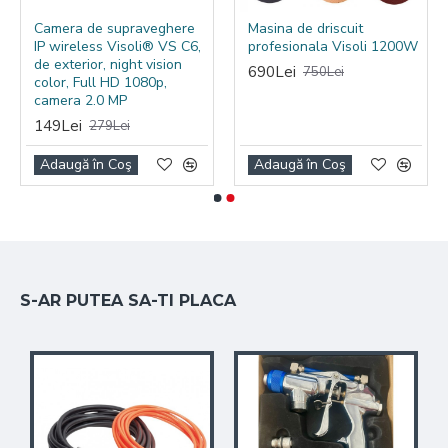
Camera de supraveghere
Masina de driscuit
IP wireless Visoli® VS C6,
profesionala Visoli 1200W
de exterior, night vision
690Lei
750Lei
color, Full HD 1080p,
camera 2.0 MP
149Lei
279Lei
Adaugă în Coş
Adaugă în Coş
S-AR PUTEA SA-TI PLACA