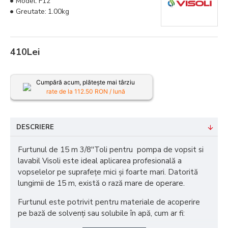
Model:
F12
Greutate:
1.00kg
410Lei
Cumpără acum, plătește mai târziu
rate de la
112.50
RON / lună
DESCRIERE
Furtunul de 15 m 3/8''Toli pentru pompa de vopsit si
lavabil Visoli este ideal aplicarea profesională a
vopselelor pe suprafețe mici și foarte mari. Datorită
lungimii de 15 m, există o rază mare de operare.
Furtunul este potrivit pentru materiale de acoperire
pe bază de solvenți sau solubile în apă, cum ar fi: