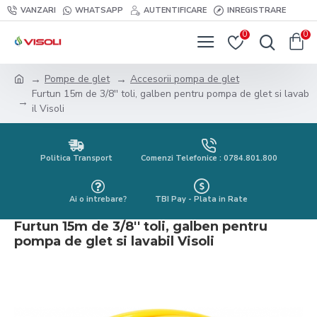
VANZARI
WHATSAPP
AUTENTIFICARE
INREGISTRARE
0
0
Pompe de glet
Accesorii pompa de glet
Furtun 15m de 3/8'' toli, galben pentru pompa de glet si lavab
il Visoli
Politica Transport
Comenzi Telefonice : 0784.801.800
Ai o intrebare?
TBI Pay - Plata in Rate
Furtun 15m de 3/8'' toli, galben pentru
pompa de glet si lavabil Visoli