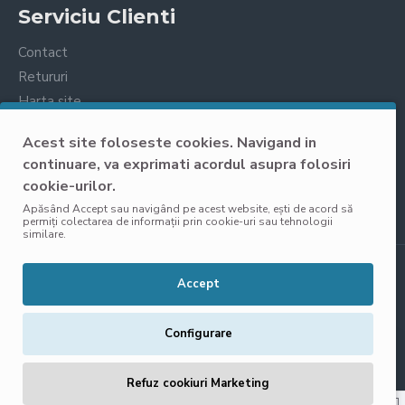
Serviciu Clienti
Contact
Retururi
Harta site
Prelucrarea datelor cu caracter personal
Acest site foloseste cookies. Navigand in
continuare, va exprimati acordul asupra folosiri
cookie-urilor.
Apăsând Accept sau navigând pe acest website, ești de acord să
permiți colectarea de informații prin cookie-uri sau tehnologii
similare.
Copyright © 2025, VisoliShop, Toate Drepturile Rezervate
Accept
Configurare
Refuz cookiuri Marketing