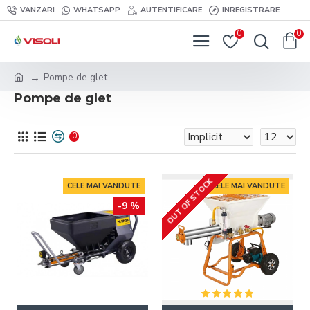
VANZARI
WHATSAPP
AUTENTIFICARE
INREGISTRARE
0
0
Pompe de glet
Pompe de glet
0
OUT OF STOCK
CELE MAI VANDUTE
CELE MAI VANDUTE
-9 %