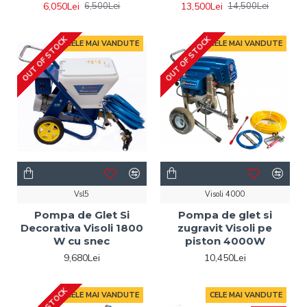
6,050Lei
13,500Lei
6,500Lei
14,500Lei
OUT OF STOCK
OUT OF STOCK
CELE MAI VANDUTE
CELE MAI VANDUTE
Vsl5
Visoli 4000
Pompa de Glet Si
Pompa de glet si
Decorativa Visoli 1800
zugravit Visoli pe
W cu snec
piston 4000W
9,680Lei
10,450Lei
CELE MAI VANDUTE
CELE MAI VANDUTE