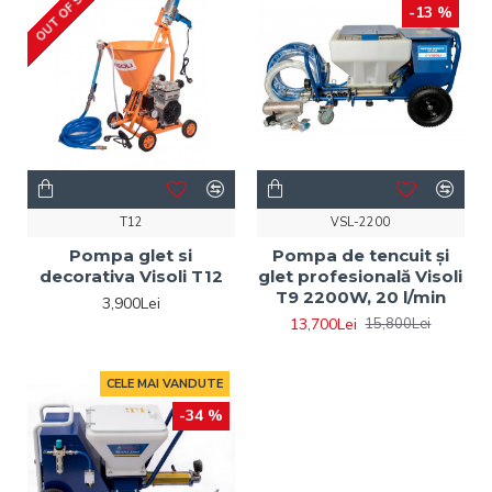
OUT OF STOCK
-13 %
T12
VSL-2200
Pompa glet si
Pompa de tencuit și
decorativa Visoli T12
glet profesională Visoli
T9 2200W, 20 l/min
3,900Lei
13,700Lei
15,800Lei
CELE MAI VANDUTE
-34 %