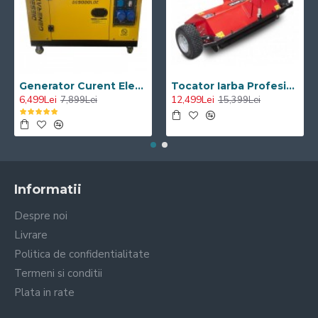
Generator Curent Electric Diesel Profesional Monofazic 7.5 KW Visoli® DG-9000LDE
Tocator Iarba Profesional ATV Visoli VST120 - Motor Briggs & Stratton
6,499Lei
12,499Lei
7,899Lei
15,399Lei
Informatii
Despre noi
Livrare
Politica de confidentialitate
Termeni si conditii
Plata in rate