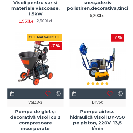
Visoli pentru var și
snec,adeziv
materiale vâscoase,
polistiren,decorativa,tinci
1.5kW
6,200Lei
1,950Lei
2,500Lei
-7 %
CELE MAI VANDUTE
-7 %
VSL13-2
DY750
Pompa de glet și
Pompa airless
decorativă Visoli cu 2
hidraulică Visoli DY-750
compresoare
pe piston, 220V, 13,5
încorporate
l/min