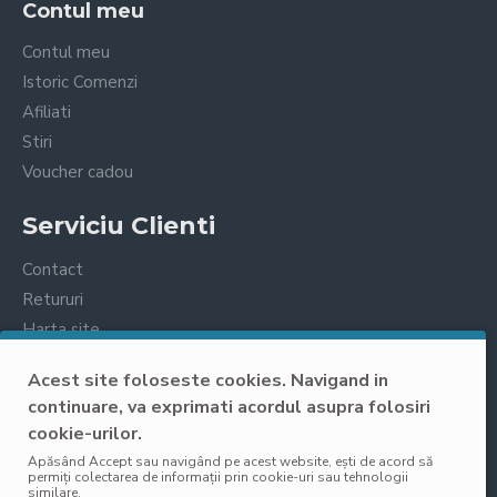
Contul meu
Contul meu
Istoric Comenzi
Afiliati
Stiri
Voucher cadou
Serviciu Clienti
Contact
Retururi
Harta site
Prelucrarea datelor cu caracter personal
Acest site foloseste cookies. Navigand in
continuare, va exprimati acordul asupra folosiri
cookie-urilor.
Apăsând Accept sau navigând pe acest website, ești de acord să
permiți colectarea de informații prin cookie-uri sau tehnologii
similare.