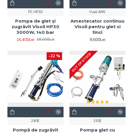
PC HP30
Visoli AM2
Pompa de glet și
Amestecator continuu
zugrăvit Visoli HP30
Visoli pentru glet si
3000W, 140 bar
tinci
16,400Lei
8,600Lei
18,000Lei
OUT OF STOCK
-22 %
290E
330E
Pompă de zugrăvit
Pompa glet cu