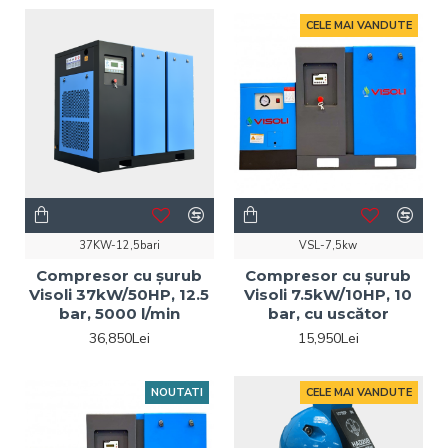
CELE MAI VANDUTE
37KW-12,5bari
VSL-7,5kw
Compresor cu șurub
Compresor cu șurub
Visoli 37kW/50HP, 12.5
Visoli 7.5kW/10HP, 10
bar, 5000 l/min
bar, cu uscător
36,850Lei
15,950Lei
NOUTATI
CELE MAI VANDUTE