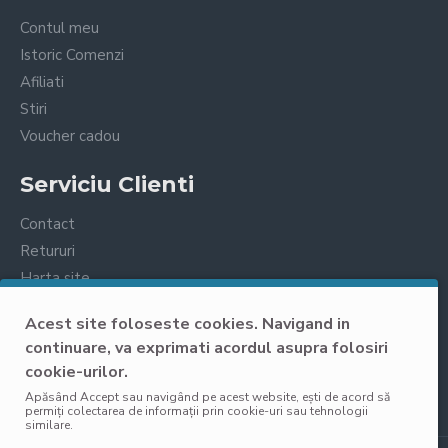
Contul meu
Istoric Comenzi
Afiliati
Stiri
Voucher cadou
Serviciu Clienti
Contact
Retururi
Harta site
Prelucrarea datelor cu caracter personal
Acest site foloseste cookies. Navigand in
continuare, va exprimati acordul asupra folosiri
cookie-urilor.
Apăsând Accept sau navigând pe acest website, ești de acord să
permiți colectarea de informații prin cookie-uri sau tehnologii
similare.