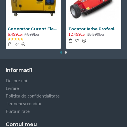
Generator Curent Electric Diesel Profesional Monofazic 7.5 KW Visoli® DG-9000LDE
Tocator Iarba Profesional ATV Visoli VST120 - Motor Briggs & Stratton
6,499Lei
12,499Lei
7,899Lei
15,399Lei
Informatii
Despre noi
Livrare
Politica de confidentialitate
Termeni si conditii
Plata in rate
Contul meu