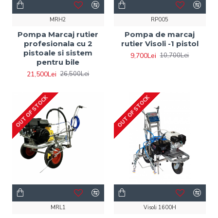
MRH2
RP005
Pompa Marcaj rutier
Pompa de marcaj
profesionala cu 2
rutier Visoli -1 pistol
pistoale si sistem
9,700Lei
10,700Lei
pentru bile
21,500Lei
26,500Lei
OUT OF STOCK
OUT OF STOCK
MRL1
Visoli 1600H