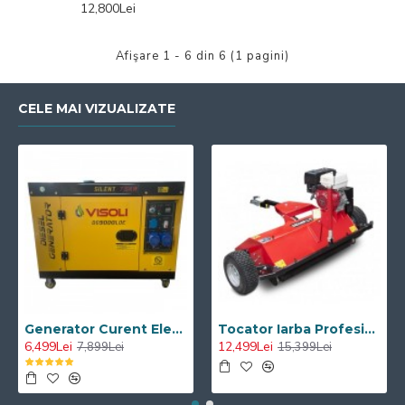
12,800Lei
Afişare 1 - 6 din 6 (1 pagini)
CELE MAI VIZUALIZATE
Generator Curent Electric Diesel Profesional Monofazic 7.5 KW Visoli® DG-9000LDE
Tocator Iarba Profesional ATV Visoli VST120 - Motor Briggs & Stratton
6,499Lei
12,499Lei
7,899Lei
15,399Lei