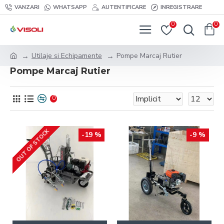
VANZARI
WHATSAPP
AUTENTIFICARE
INREGISTRARE
0
0
Utilaje si Echipamente
Pompe Marcaj Rutier
Pompe Marcaj Rutier
0
OUT OF STOCK
-19 %
-9 %