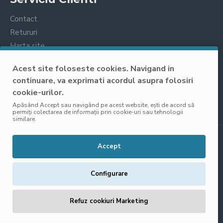
Contact
Retururi
Harta site
Prelucrarea datelor cu caracter personal
Acest site foloseste cookies. Navigand in
continuare, va exprimati acordul asupra folosiri
cookie-urilor.
Apăsând Accept sau navigând pe acest website, ești de acord să
permiți colectarea de informații prin cookie-uri sau tehnologii
similare.
Copyright © 2025, VisoliShop, Toate Drepturile Rezervate
Accept
Configurare
Refuz cookiuri Marketing
FILTER PRODUCTS