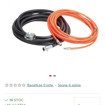
Bazată pe 0 note.
-
Spune-ţi opinia
IN STOC