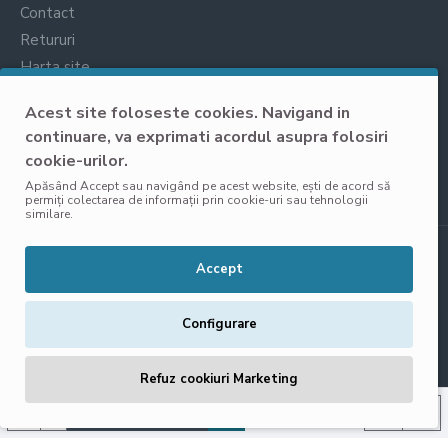
Contact
Retururi
Harta site
Prelucrarea datelor cu caracter personal
Acest site foloseste cookies. Navigand in
continuare, va exprimati acordul asupra folosiri
cookie-urilor.
Apăsând Accept sau navigând pe acest website, ești de acord să
permiți colectarea de informații prin cookie-uri sau tehnologii
similare.
Copyright © 2025, VisoliShop, Toate Drepturile Rezervate
Accept
Configurare
Refuz cookiuri Marketing
ADAUGĂ ÎN COŞ