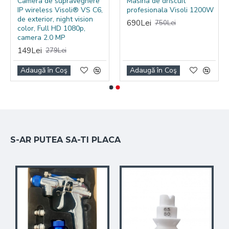
Camera de supraveghere
Masina de driscuit
IP wireless Visoli® VS C6,
profesionala Visoli 1200W
de exterior, night vision
690Lei
750Lei
color, Full HD 1080p,
camera 2.0 MP
149Lei
279Lei
Adaugă în Coş
Adaugă în Coş
S-AR PUTEA SA-TI PLACA