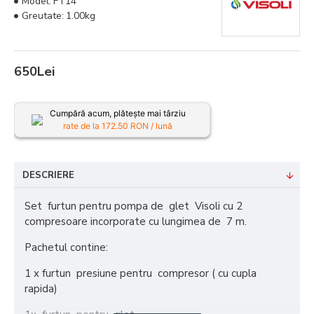
Model:
FT14
Greutate:
1.00kg
650Lei
Cumpără acum, plătește mai târziu
rate de la
172.50
RON / lună
DESCRIERE
Set furtun pentru pompa de glet Visoli cu 2
compresoare incorporate cu lungimea de 7 m.
Pachetul contine:
1 x furtun presiune pentru compresor ( cu cupla
rapida)