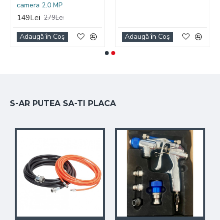
camera 2.0 MP
Culoare: albastru
149Lei
279Lei
Greutate : 5 kg
Adaugă în Coş
Adaugă în Coş
S-AR PUTEA SA-TI PLACA