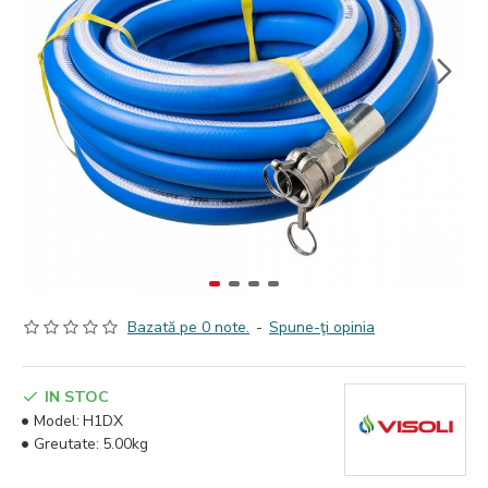
Bazată pe 0 note.
-
Spune-ţi opinia
IN STOC
Model:
H1DX
Greutate:
5.00kg