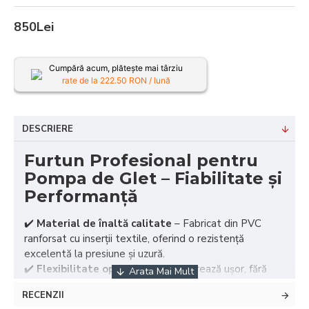
850Lei
Cumpără acum, plătește mai târziu
rate de la
222.50
RON / lună
DESCRIERE
Furtun Profesional pentru
Pompa de Glet – Fiabilitate și
Performanță
✔️
Material de înaltă calitate
– Fabricat din PVC
ranforsat cu inserții textile, oferind o rezistență
excelentă la presiune și uzură.
✔️
Flexibilitate optimă
– Se manevrează ușor, fără
răsuciri sau blocaje, asigurând un flux constant de
RECENZII
material.