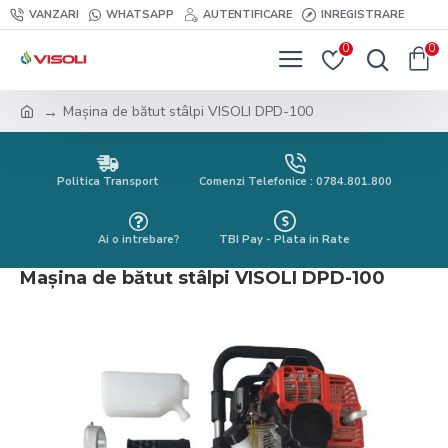
VANZARI
WHATSAPP
AUTENTIFICARE
INREGISTRARE
0
0
Mașina de bătut stâlpi VISOLI DPD-100
Politica Transport
Comenzi Telefonice : 0784.801.800
Ai o intrebare?
TBI Pay - Plata in Rate
Mașina de bătut stâlpi VISOLI DPD-100