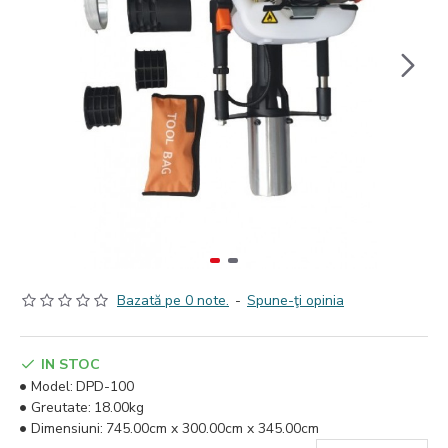
Bazată pe 0 note.
-
Spune-ţi opinia
IN STOC
Model:
DPD-100
Greutate:
18.00kg
Dimensiuni:
745.00cm x 300.00cm x 345.00cm