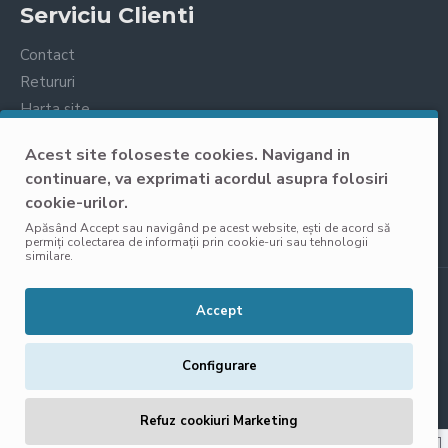
Serviciu Clienti
Contact
Retururi
Harta site
Prelucrarea datelor cu caracter personal
Acest site foloseste cookies. Navigand in
continuare, va exprimati acordul asupra folosiri
cookie-urilor.
Apăsând Accept sau navigând pe acest website, ești de acord să
permiți colectarea de informații prin cookie-uri sau tehnologii
similare.
Copyright © 2025, VisoliShop, Toate Drepturile Rezervate
Accept
Configurare
Refuz cookiuri Marketing