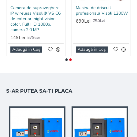
Cu întreținere minimă, această mașină este
Camera de supraveghere
Masina de driscuit
concepută să ofere performanță și fiabilitate pe
IP wireless Visoli® VS C6,
profesionala Visoli 1200W
termen lung.
de exterior, night vision
690Lei
750Lei
color, Full HD 1080p,
camera 2.0 MP
149Lei
279Lei
Adaugă în Coş
Adaugă în Coş
S-AR PUTEA SA-TI PLACA