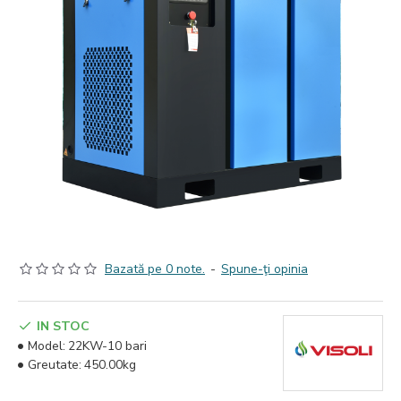
Bazată pe 0 note.
-
Spune-ţi opinia
IN STOC
Model:
22KW-10 bari
Greutate:
450.00kg