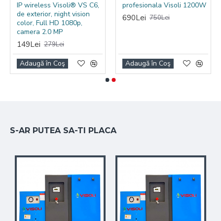
IP wireless Visoli® VS C6,
profesionala Visoli 1200W
Intervale de service mai rare:
compresoarele
de exterior, night vision
690Lei
cu șurub sunt recomandate pentru funcționare
750Lei
color, Full HD 1080p,
constantă și costuri de întreținere mai bine
camera 2.0 MP
controlate.
149Lei
279Lei
Consum redus de ulei:
conținut scăzut de ulei în
aerul refulat, conform specificațiilor produsului.
Adaugă în Coş
Adaugă în Coş
Utilizare recomandată
Compresorul cu șurub Visoli 22kW/30HP este
recomandat pentru firme care au nevoie de aer
comprimat constant în aplicații profesionale sau
industriale. Poate fi folosit în ateliere mecanice,
S-AR PUTEA SA-TI PLACA
service-uri auto, vulcanizări, fabrici, hale de producție,
vopsitorii, linii de lucru și pentru alimentarea sculelor
pneumatice compatibile.
Datorită debitului mare de aer și presiunii setabile din
controller, acest compresor este potrivit pentru
aplicații unde compresoarele cu piston nu oferă
suficient randament sau continuitate în funcționare.