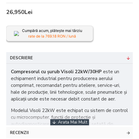
26,950Lei
Cumpără acum, plătește mai târziu
rate de la
769.18
RON / lună
DESCRIERE
Compresorul cu șurub Visoli 22kW/30HP
este un
echipament industrial pentru producerea aerului
comprimat, recomandat pentru ateliere, service-uri,
hale de producție, linii tehnologice, scule pneumatice și
aplicații unde este necesar debit constant de aer.
Modelul Visoli 22kW este echipat cu sistem de control
cu microcomputer, funcții de protecție și
autodiagnosticare. Presiunea poate fi setată din
controller, iar utilizatorul poate verifica rapid informații
RECENZII
importante precum presiunea aerului, temperatura