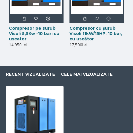
Date tehnice
Brand
Visoli
Compresor pe surub
Compresor cu șurub
Tip produs
Compresor cu șurub
Visoli 5,5Kw -10 bari cu
Visoli 11kW/15HP, 10 bar,
uscator
cu uscător
Putere motor
22kW / 30HP
14,950Lei
17,500Lei
Presiune maximă
10 bar
Presiune reglabilă
Da, din controller
RECENT VIZUALIZATE
CELE MAI VIZUALIZATE
Debit aer refulat la 7 bar
3800 l/min
Debit aer refulat la 8 bar
3600 l/min
Debit aer refulat la 10 bar
3200 l/min
Nivel zgomot
66 dB
Greutate
450 kg