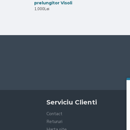
prelungitor Visoli
1,000Lei
Serviciu Clienti
Contact
Retururi
Harta site