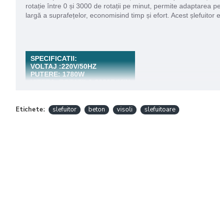
rotație între 0 și 3000 de rotații pe minut, permite adaptarea pe
largă a suprafețelor, economisind timp și efort. Acest șlefuitor es
SPECIFICATII:
VOLTAJ
:220V/50HZ
PUTERE
: 1780W
VITEZA ROTATII
:0-3000R/MIN
DIAMETRU DISC
:180MM
Etichete:
slefuitor
beton
visoli
slefuitoare