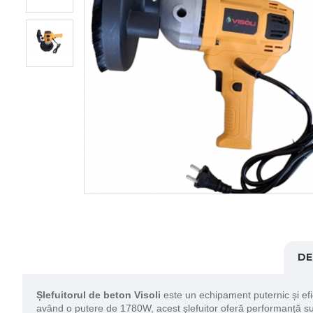
DE
Șlefuitorul de beton Visoli
este un echipament puternic și efic
având o putere de 1780W, acest șlefuitor oferă performanță supe