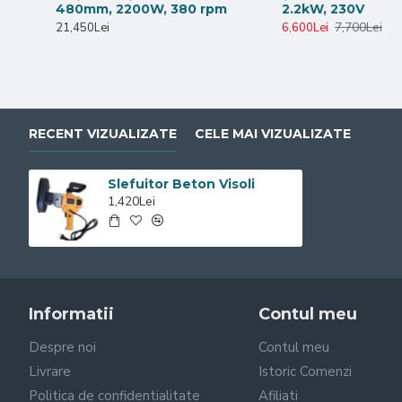
480mm, 2200W, 380 rpm
2.2kW, 230V
7,700Lei
21,450Lei
6,600Lei
RECENT VIZUALIZATE
CELE MAI VIZUALIZATE
Slefuitor Beton Visoli
1,420Lei
Informatii
Contul meu
Despre noi
Contul meu
Livrare
Istoric Comenzi
Politica de confidentialitate
Afiliati