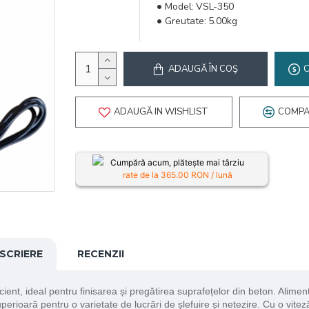
Model:
VSL-350
Greutate:
5.00kg
ADAUGĂ ÎN COŞ
ADAUGĂ IN WISHLIST
COMPA
Cumpără acum, plătește mai târziu
rate de la
365.00
RON / lună
SCRIERE
RECENZII
ient, ideal pentru finisarea și pregătirea suprafețelor din beton. Alimen
rioară pentru o varietate de lucrări de șlefuire și netezire. Cu o vitez