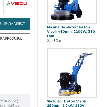
CUMPARA DIRECT
Mașină de șlefuit beton
Visoli 480mm, 2200W, 380
rpm
RĂ PRODUSUL
21,450Lei
tat la 220V și
Șlefuitor beton Visoli
250mm, 2.2kW, 230V
ă variabilă de