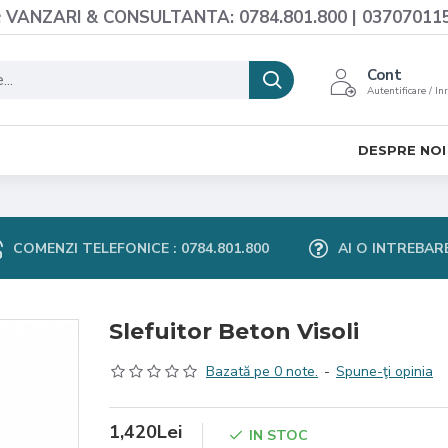
VANZARI & CONSULTANTA: 0784.801.800 | 03707011
Cont
Autentificare / In
DESPRE NOI
COMENZI TELEFONICE : 0784.801.800
AI O INTREBAR
Slefuitor Beton Visoli
Bazată pe 0 note.
-
Spune-ţi opinia
1,420Lei
IN STOC