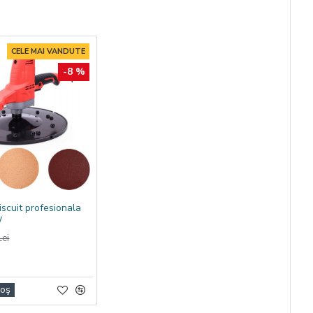
CELE MAI VANDUTE
-8 %
iscuit profesionala
W
ei
Coş