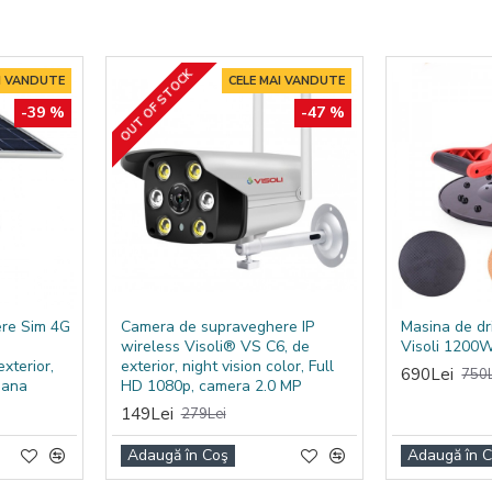
OUT OF STOCK
I VANDUTE
CELE MAI VANDUTE
-39 %
-47 %
re Sim 4G
Camera de supraveghere IP
Masina de dr
wireless Visoli® VS C6, de
Visoli 1200
xterior,
exterior, night vision color, Full
690Lei
750L
mana
HD 1080p, camera 2.0 MP
149Lei
279Lei
Adaugă în Coş
Adaugă în 