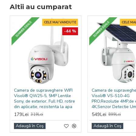
Altii au cumparat
CELE MAI VANDUTE
CELE MA
SUMMER DEALS
SUMMER DEALS
-44 %
Camera de supraveghere WIFI
Camera de supraveghe
Visoli® QW25-5, 5MP Lentile
Visoli® VS-S10-4G
Sony, de exterior, Full HD, rotire
PRO,Rezolutie 4MP,de e
din aplicatie, rezistenta la apa
4K,Senzor Detectie U
179Lei
549Lei
319Lei
899Lei
Adaugă în Coş
Adaugă în Coş