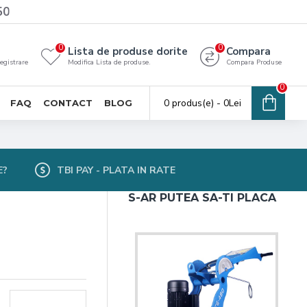
50
0
0
Lista de produse dorite
Compara
registrare
Modifica Lista de produse.
Compara Produse
0
0 produs(e) - 0Lei
FAQ
CONTACT
BLOG
E?
TBI PAY - PLATA IN RATE
S-AR PUTEA SA-TI PLACA