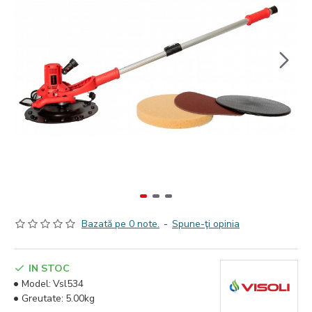
Bazată pe 0 note.
-
Spune-ţi opinia
IN STOC
Model:
Vsl534
Greutate:
5.00kg