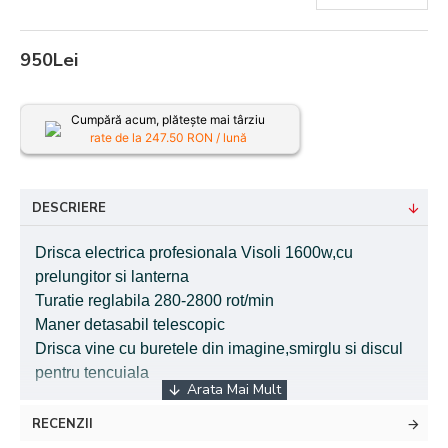
950Lei
Cumpără acum, plătește mai târziu
rate de la
247.50
RON / lună
DESCRIERE
Drisca electrica profesionala Visoli 1600w,cu
prelungitor si lanterna
Turatie reglabila 280-2800 rot/min
Maner detasabil telescopic
Drisca vine cu buretele din imagine,smirglu si discul
pentru tencuiala
RECENZII