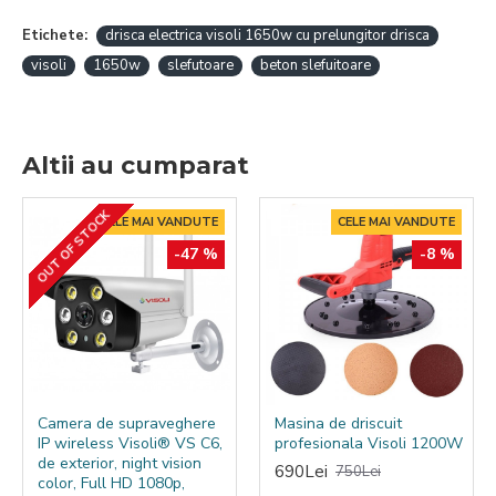
Etichete:
drisca electrica visoli 1650w cu prelungitor drisca
visoli
1650w
slefutoare
beton slefuitoare
Altii au cumparat
OUT OF STOCK
CELE MAI VANDUTE
CELE MAI VANDUTE
-47 %
-8 %
Camera de supraveghere
Masina de driscuit
IP wireless Visoli® VS C6,
profesionala Visoli 1200W
de exterior, night vision
690Lei
750Lei
color, Full HD 1080p,