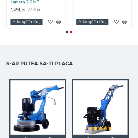
camera 2.0 MP
149Lei
279Lei
Adaugă în Coş
Adaugă în Coş
S-AR PUTEA SA-TI PLACA