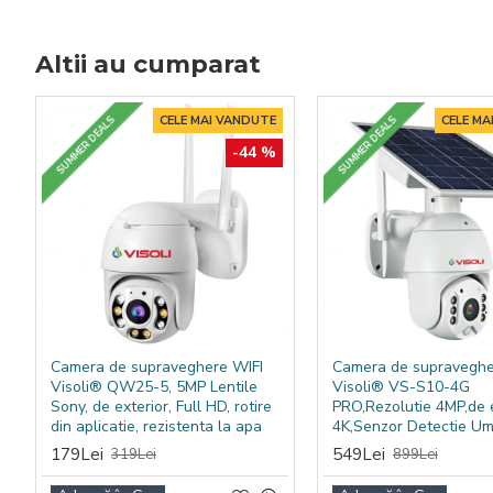
kW, cu o presiune de 150 bar și un debit de 15 litri p
și efort. Este un instrument esențial pentru oricine c
Altii au cumparat
CELE MAI VANDUTE
CELE MA
SUMMER DEALS
SUMMER DEALS
-44 %
Camera de supraveghere WIFI
Camera de supraveghe
Visoli® QW25-5, 5MP Lentile
Visoli® VS-S10-4G
Sony, de exterior, Full HD, rotire
PRO,Rezolutie 4MP,de e
din aplicatie, rezistenta la apa
4K,Senzor Detectie U
179Lei
549Lei
319Lei
899Lei