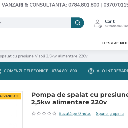
VANZARI & CONSULTANTA: 0784.801.800 | 03707011
Cont
Autentificare / In
DESPRE NOI
palat cu presiune Visoli 2,5kw alimentare 220v
COMENZI TELEFONICE : 0784.801.800
AI O INTREBAR
Pompa de spalat cu presiune
MAI VANDUTE
2,5kw alimentare 220v
Bazată pe 0 note.
-
Spune-ţi opinia