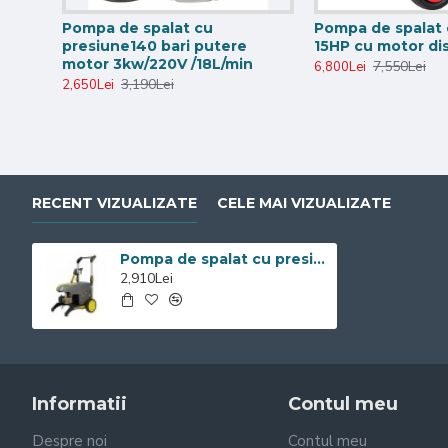
Pompa de spalat cu
Pompa de spalat 
presiune140 bari putere
15HP cu motor dis
motor 3kw/220V /18L/min
7,550Lei
6,800Lei
3,190Lei
2,650Lei
RECENT VIZUALIZATE
CELE MAI VIZUALIZATE
Pompa de spalat cu presiune Visoli 2,5kw alimentare 220v
2,910Lei
Informatii
Contul meu
Despre noi
Contul meu