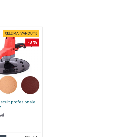
nomisiți timp
CELE MAI VANDUTE
-8 %
iscuit profesionala
W
ei