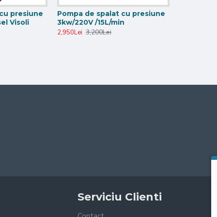
cu presiune
Pompa de spalat cu presiune
el Visoli
3kw/220V /15L/min
3,200Lei
2,950Lei
Serviciu Clienti
Contact