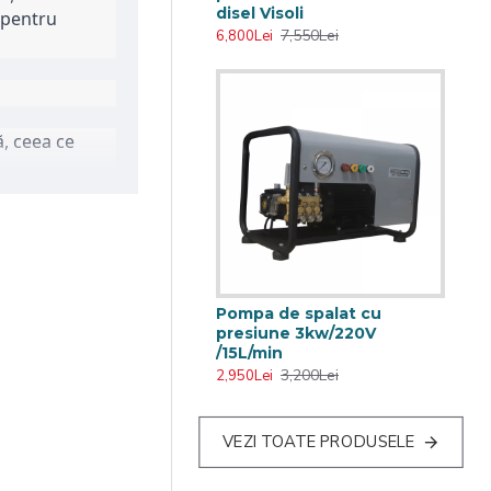
disel Visoli
 pentru
7,550Lei
6,800Lei
, ceea ce
ace potrivită
pă pentru
or, a curților
Pompa de spalat cu
presiune 3kw/220V
getică,
/15L/min
3,200Lei
2,950Lei
 lungă de
VEZI TOATE PRODUSELE
 spălat de 2.5