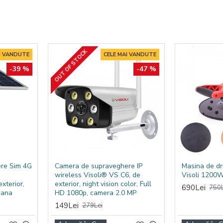
e minut, vă va ajuta să obțineți rezultate excelente și să eco
aută performanță și fiabilitate în sarcinile de curățare.
OUT OF STOCK
I VANDUTE
CELE MAI VANDUTE
-39 %
-47 %
re Sim 4G
Camera de supraveghere IP
Masina de dr
wireless Visoli® VS C6, de
Visoli 1200
xterior,
exterior, night vision color, Full
690Lei
750L
mana
HD 1080p, camera 2.0 MP
149Lei
279Lei