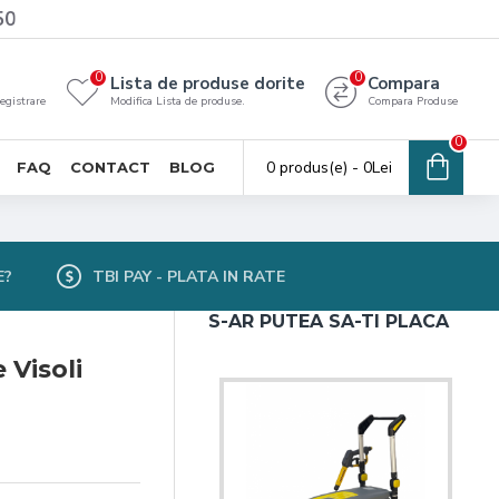
50
0
0
Lista de produse dorite
Compara
registrare
Modifica Lista de produse.
Compara Produse
0
0 produs(e) - 0Lei
FAQ
CONTACT
BLOG
E?
TBI PAY - PLATA IN RATE
S-AR PUTEA SA-TI PLACA
 Visoli