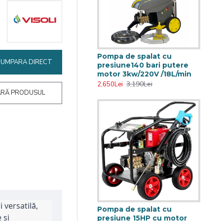
Pompa de spalat cu
CUMPARA DIRECT
presiune140 bari putere
motor 3kw/220V /18L/min
3,190Lei
2,650Lei
RĂ PRODUSUL
 versatilă,
Pompa de spalat cu
 și
presiune 15HP cu motor