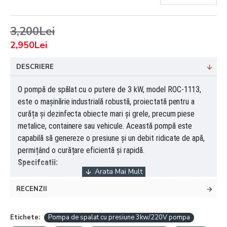
3,200Lei
2,950Lei
DESCRIERE
O pompă de spălat cu o putere de 3 kW, model ROC-1113,
este o mașinărie industrială robustă, proiectată pentru a
curăța și dezinfecta obiecte mari și grele, precum piese
metalice, containere sau vehicule. Această pompă este
capabilă să genereze o presiune și un debit ridicate de apă,
permițând o curățare eficientă și rapidă.
Specifcatii:
Putere:
3 kW, asigurând o performanță ridicată și o curățare
RECENZII
rapidă.
Presiune:
150bar
Debit:
15l/min
Etichete:
Pompa de spalat cu presiune 3kw/220V pompa