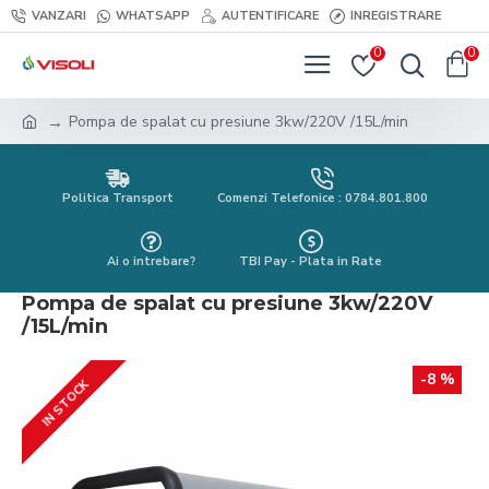
VANZARI
WHATSAPP
AUTENTIFICARE
INREGISTRARE
0
0
Pompa de spalat cu presiune 3kw/220V /15L/min
Politica Transport
Comenzi Telefonice : 0784.801.800
Ai o intrebare?
TBI Pay - Plata in Rate
Pompa de spalat cu presiune 3kw/220V
/15L/min
-8 %
IN STOCK