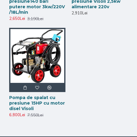
presiune140 bari
presiune Visoli 2,5kw
putere motor 3kw/220V
alimentare 220v
/18L/min
2,910Lei
3,190Lei
2,650Lei
Pompa de spalat cu
presiune 15HP cu motor
disel Visoli
7,550Lei
6,800Lei