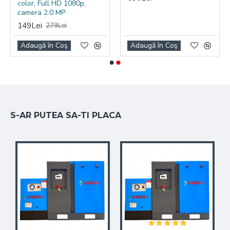
in orice moment
color, Full HD 1080p,
camera 2.0 MP
statusul vehicului
149Lei
279Lei
prin intermediul
Adaugă în Coş
Adaugă în Coş
platformei si a
aplicatiei gratuite
S-AR PUTEA SA-TI PLACA