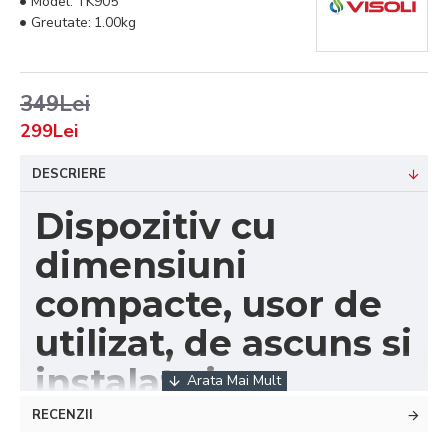
Model:
TK905
Greutate:
1.00kg
349Lei
299Lei
DESCRIERE
Dispozitiv cu
dimensiuni
compacte, usor de
utilizat, de ascuns si
instalat si
beneficiaza de o
RECENZII