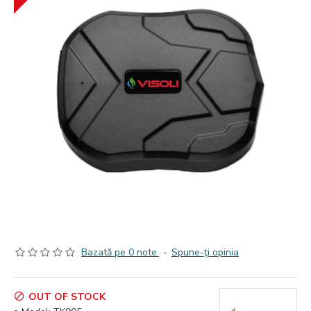
Bazată pe 0 note.
-
Spune-ţi opinia
OUT OF STOCK