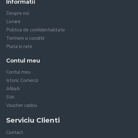
Informatii
Despre noi
Livrare
Politica de confidentialitate
Tot ceea ce va
Termeni si conditii
trebuie este o
Plata in rate
cartela telefonica
Contul meu
activa, iar
Contul meu
Istoric Comenzi
dispozitivului cu
Afiliati
bateria de 5000
Stiri
Voucher cadou
mAh cu o
autonomie de
Serviciu Clienti
functionare
Contact