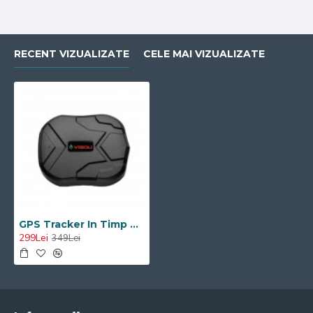
stii copiii in
siguranta
RECENT VIZUALIZATE
CELE MAI VIZUALIZATE
GPS Tracker In Timp Real TK905 Visoli® Magnet Puternic Baterie 5000 mAh
299Lei
349Lei