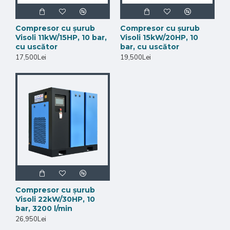
Compresor cu șurub
Compresor cu șurub
Visoli 11kW/15HP, 10 bar,
Visoli 15kW/20HP, 10
cu uscător
bar, cu uscător
17,500Lei
19,500Lei
De asemenea, il
puteti folosi pentru
bagaje, biciclete,
motociclete sau
Compresor cu șurub
Visoli 22kW/30HP, 10
chiar pentru a va
bar, 3200 l/min
26,950Lei