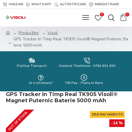
VANZARI
WHATSAPP
AUTENTIFICARE
INREGISTRARE
0
0
Producător
Visoli
GPS Tracker In Timp Real TK905 Visoli® Magnet Puternic Ba
terie 5000 mAh
Politica Transport
Comenzi Telefonice : 0784.801.800
Ai o intrebare?
TBI Pay - Plata in Rate
GPS Tracker In Timp Real TK905 Visoli®
Magnet Puternic Baterie 5000 mAh
OUT OF STOCK
CELE MAI VANDUTE
-14 %