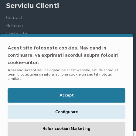
Serviciu Clienti
Contact
Retururi
Harta site
Prelucrarea datelor cu caracter personal
Acest site foloseste cookies. Navigand in
continuare, va exprimati acordul asupra folosiri
cookie-urilor.
Apăsând Accept sau navigând pe acest website, ești de acord să
permiți colectarea de informații prin cookie-uri sau tehnologii
similare.
Copyright © 2025, VisoliShop, Toate Drepturile Rezervate
Accept
Configurare
Refuz cookiuri Marketing