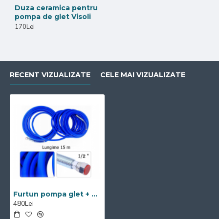
Duza ceramica pentru
pompa de glet Visoli
170Lei
RECENT VIZUALIZATE
CELE MAI VIZUALIZATE
Furtun pompa glet + zugravit airless 1/2'' toli albastru 15m,270Bari,Visoli
480Lei