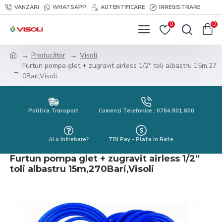
VANZARI
WHATSAPP
AUTENTIFICARE
INREGISTRARE
0
0
Producător
Visoli
Furtun pompa glet + zugravit airless 1/2'' toli albastru 15m,27
0Bari,Visoli
Politica Transport
Comenzi Telefonice : 0784.801.800
Ai o intrebare?
TBI Pay - Plata in Rate
Furtun pompa glet + zugravit airless 1/2''
toli albastru 15m,270Bari,Visoli