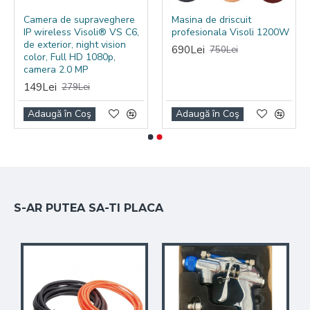
Camera de supraveghere
Masina de driscuit
IP wireless Visoli® VS C6,
profesionala Visoli 1200W
de exterior, night vision
690Lei
750Lei
color, Full HD 1080p,
camera 2.0 MP
149Lei
279Lei
Adaugă în Coş
Adaugă în Coş
S-AR PUTEA SA-TI PLACA