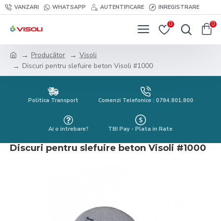
VANZARI
WHATSAPP
AUTENTIFICARE
INREGISTRARE
0
0
Producător
Visoli
Discuri pentru slefuire beton Visoli #1000
Politica Transport
Comenzi Telefonice : 0784.801.800
Ai o intrebare?
TBI Pay - Plata in Rate
Discuri pentru slefuire beton Visoli #1000