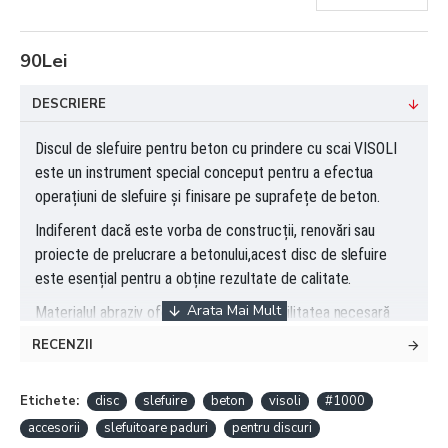
90Lei
DESCRIERE
Discul de slefuire pentru beton cu prindere cu scai VISOLI
este un instrument special
conceput pentru a efectua
operațiuni de slefuire și finisare pe suprafețe de beton.
Indiferent dacă este vorba de construcții, renovări sau
proiecte de prelucrare a betonului,
acest disc de slefuire
este esențial pentru a obține rezultate de calitate.
Materialul
abraziv oferă puterea și durabilitatea necesară
pentru a rezista la sarcini grele și pentru a realiza
slefuirea
RECENZII
într-un mod eficient.
Aceste paduri au granulatia de #1000 , care sunt folosite
Etichete:
disc
slefuire
beton
visoli
#1000
pentru polisarea finala a betonului, prelucrarea
accesorii
slefuitoare paduri
pentru discuri
pardoselilor de beton decorative, pentru lustruit ,etc.