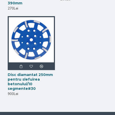
390mm
270Lei
Disc diamantat 250mm
pentru slefuirea
betonului/10
segmente#30
900Lei