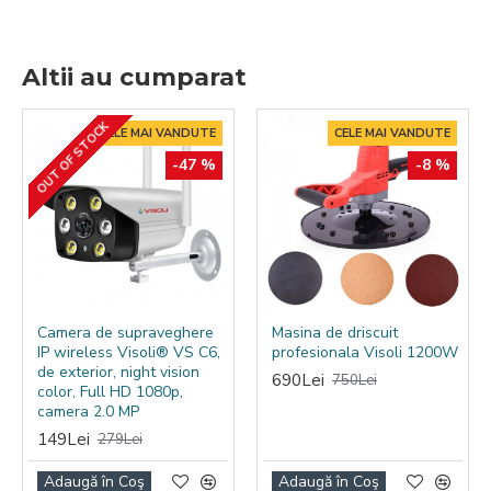
Cu o greutate de numai 235,5 g aceste paduri sunt
perfecte pentru suprafete delicate si usor de schimbat cu
Altii au cumparat
unele noi avand un sistem de prindere cu scai.
OUT OF STOCK
CELE MAI VANDUTE
CELE MAI VANDUTE
-47 %
-8 %
Camera de supraveghere
Masina de driscuit
IP wireless Visoli® VS C6,
profesionala Visoli 1200W
de exterior, night vision
690Lei
750Lei
color, Full HD 1080p,
camera 2.0 MP
149Lei
279Lei
Adaugă în Coş
Adaugă în Coş