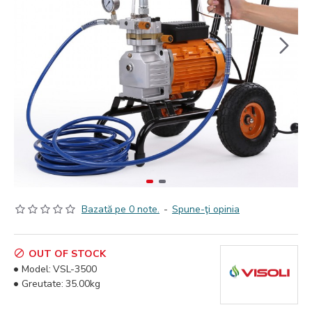
Bazată pe 0 note.
-
Spune-ţi opinia
OUT OF STOCK
Model:
VSL-3500
Greutate:
35.00kg