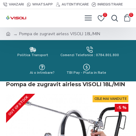
VANZARI
WHATSAPP
AUTENTIFICARE
INREGISTRARE
0
0
Pompa de zugravit airless VISOLI 18L/MIN
Politica Transport
Comenzi Telefonice : 0784.801.800
Ai o intrebare?
TBI Pay - Plata in Rate
Pompa de zugravit airless VISOLI 18L/MIN
OUT OF STOCK
CELE MAI VANDUTE
-5 %