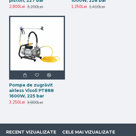
piston, 227 bar
1000W, 228 bar
3,200Lei
1,410Lei
2,800Lei
1,250Lei
Pompa de zugrăvit
airless Visoli PT888
1600W, 225 bar
3,800Lei
3,250Lei
RECENT VIZUALIZATE
CELE MAI VIZUALIZATE