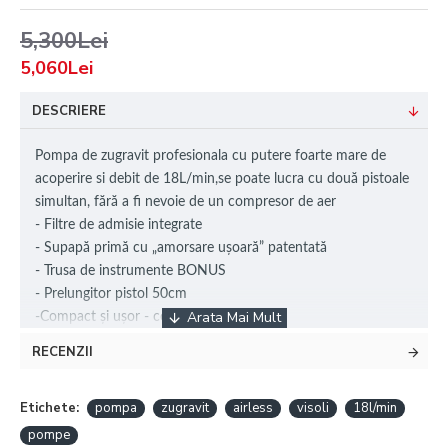
5,300Lei
5,060Lei
DESCRIERE
Pompa de zugravit profesionala cu putere foarte mare de
acoperire si debit de 18L/min,se poate lucra cu două pistoale
simultan, fără a fi nevoie de un compresor de aer
- Filtre de admisie integrate
- Supapă primă cu „amorsare ușoară” patentată
- Trusa de instrumente BONUS
- Prelungitor pistol 50cm
-Compact și ușor - complet portabil
-Calitate de top, cu certificări CE, C-Tick și ROHS
RECENZII
- Roți din cauciuc de 8 ”- nu vă faceți griji pentru anvelopele
plate
Etichete:
pompa
zugravit
airless
visoli
18l/min
pompe