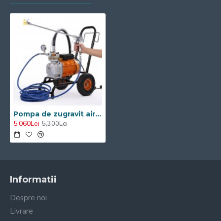
Pompa de zugravit airless VISOLI 18L/MIN
5,060Lei
5,300Lei
Informatii
Despre noi
Livrare