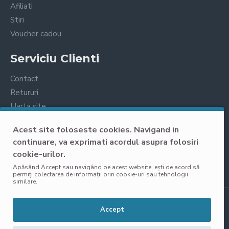
Afiliati
Stiri
Voucher cadou
Serviciu Clienti
Contact
Retururi
Harta site
Prelucrarea datelor cu caracter personal
Acest site foloseste cookies. Navigand in
continuare, va exprimati acordul asupra folosiri
cookie-urilor.
Apăsând Accept sau navigând pe acest website, ești de acord să
permiți colectarea de informații prin cookie-uri sau tehnologii
similare.
Copyright © 2025, VisoliShop, Toate Drepturile Rezervate
Accept