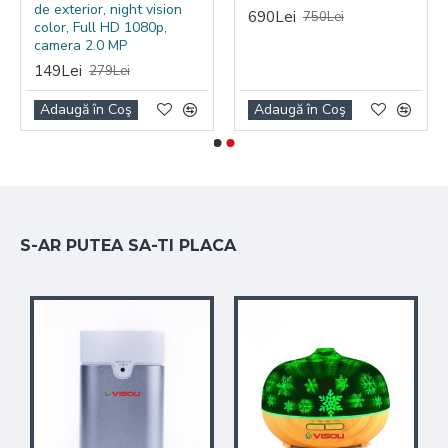
de exterior, night vision
690Lei
750Lei
color, Full HD 1080p,
camera 2.0 MP
149Lei
279Lei
Adaugă în Coş
Adaugă în Coş
S-AR PUTEA SA-TI PLACA