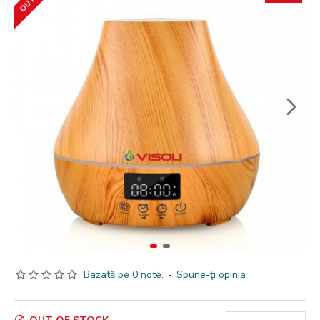
Bazată pe 0 note.
-
Spune-ţi opinia