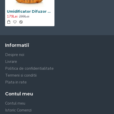
Umidificator Difuzor Aromaterapie Ultrasunete Visoli VS-516 - Rezervor 400 ml
179Lei
299Lei
Informatii
Despre noi
Livrare
Politica de confidentialitate
Termeni si conditii
Plata in rate
Contul meu
Contul meu
Istoric Comenzi