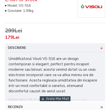
OUT OF STOCK
Model:
VS-516
Greutate:
1.00kg
299Lei
179Lei
DESCRIERE
Umidificatorul Visoli VS-516 are un design
contemporan si elegant, perfect pentru incaperi
moderne sau birouri, acesta venind dotat cu un ceas
electronic incorporat care va va afisa mereu ora de
functionare. Acesta regleaza umiditatea din incapere
intr-un mod confortabil si sanatos, atenuand
disconfortul cauzat de aerul uscat.
PRINCIPIU DE FUNCTIONARE
: vaporizare prin
ultrasunete. Aerul uscat din incapere este aspirat de
RECENZII