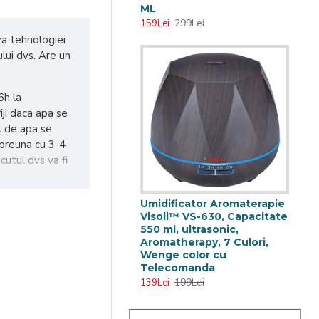
ML
299Lei
159Lei
za tehnologiei
lui dvs. Are un
6h la
iji daca apa se
l de apa se
mpreuna cu 3-4
cutul dvs va fi
Umidificator Aromaterapie
Visoli™ VS-630, Capacitate
550 ml, ultrasonic,
Aromatherapy, 7 Culori,
Wenge color cu
Telecomanda
199Lei
139Lei