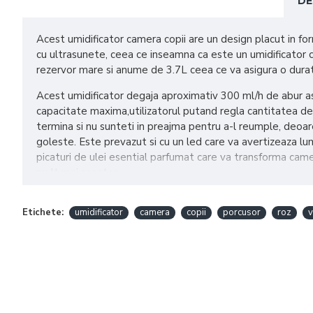
DE
Acest umidificator camera copii are un design placut in f
cu ultrasunete, ceea ce inseamna ca este un umidificator c
rezervor mare si anume de 3.7L ceea ce va asigura o durat
Acest umidificator degaja aproximativ 300 ml/h de abur as
capacitate maxima,utilizatorul putand regla cantitatea de 
termina si nu sunteti in preajma pentru a-l reumple, deoar
goleste. Este prevazut si cu un led care va avertizeaza l
picaturi de ulei esential parfumat care va transforma camera
mult mai sanatos.
Va enumeram cateva din nenumaratele beneficii care le adu
Etichete:
umidificator
camera
copii
porcusor
roz
v
- elimina praful din aer
- degaja un parfum deosebit daca este folosit impreuna cu
- racoreste aerul din camera si usureaza respiratia
- recomandat pentru tratarea asmului si a alergiilor