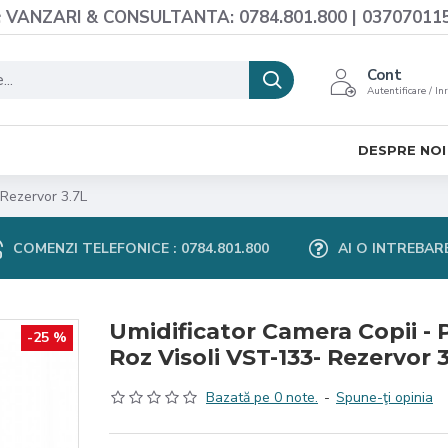
VANZARI & CONSULTANTA: 0784.801.800 | 03707011
Cont
Autentificare / In
DESPRE NOI
 Rezervor 3.7L
COMENZI TELEFONICE : 0784.801.800
AI O INTREBAR
Umidificator Camera Copii - 
-25 %
Roz Visoli VST-133- Rezervor 
Bazată pe 0 note.
-
Spune-ţi opinia