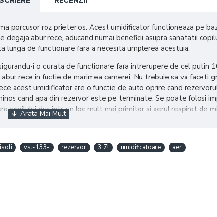
SCRIERE
RECENZII
orma porcusor roz prietenos. Acest umidificator functioneaza pe ba
e degaja abur rece, aducand numai beneficii asupra sanatatii copilu
a lunga de functionare fara a necesita umplerea acestuia.
igurandu-i o durata de functionare fara intrerupere de cel putin 1
abur rece in fuctie de marimea camerei. Nu trebuie sa va faceti gr
ece acest umidificator are o functie de auto oprire cand rezervoru
uminos cand apa din rezervor este pe terminate. Se poate folosi i
 copilului dvs intr-un loc mult mai primitor si aerul respirat de mi
ce un astfel de umidificator in camera copilului dvs:
isoli
vst-133-
rezervor
3.7l
umidificatoare
aer
 un ulei esential