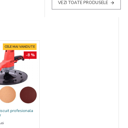
VEZI TOATE PRODUSELE
CELE MAI VANDUTE
-8 %
iscuit profesionala
W
ei