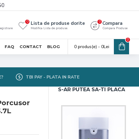
50
0
0
Lista de produse dorite
Compara
registrare
Modifica Lista de produse.
Compara Produse
0
0 produs(e) - 0Lei
FAQ
CONTACT
BLOG
E?
TBI PAY - PLATA IN RATE
S-AR PUTEA SA-TI PLACA
Porcusor
3.7L