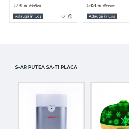
179Lei
549Lei
319Lei
899Lei
Adaugă în Coş
Adaugă în Coş
S-AR PUTEA SA-TI PLACA