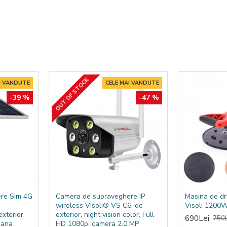
urat mirositor, putand fi folosit cu esente parfumate.
ra intrerupere pana la 16h la putere maxima.
OUT OF STOCK
I VANDUTE
CELE MAI VANDUTE
-39 %
-47 %
 foarte benefic pentru organism.
copilul dvs va avea un somn odihnitor si placut
re Sim 4G
Camera de supraveghere IP
Masina de dr
wireless Visoli® VS C6, de
Visoli 1200
xterior,
exterior, night vision color, Full
690Lei
750L
mana
HD 1080p, camera 2.0 MP