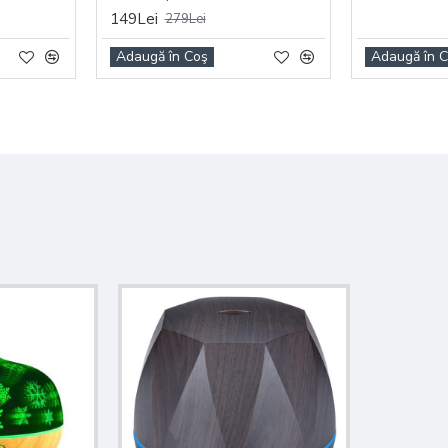
149Lei
279Lei
Adaugă în Coş
Adaugă în 