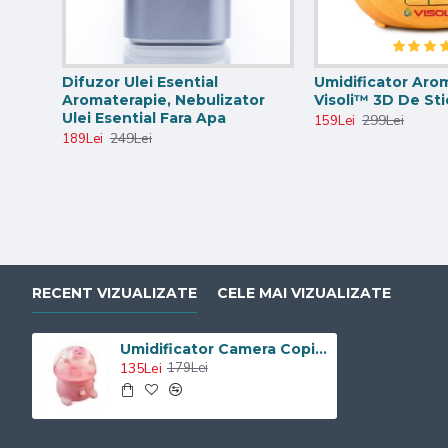
Difuzor Ulei Esential
Umidificator Aro
Aromaterapie, Nebulizator
Visoli™ 3D De Sti
Ulei Esential Fara Apa
299Lei
159Lei
249Lei
189Lei
RECENT VIZUALIZATE
CELE MAI VIZUALIZATE
Umidificator Camera Copii - Porcusor Roz Visoli VST-133- Rezervor 3.7L
135Lei
179Lei