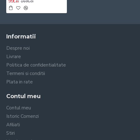
99Lei
169Lei
Informatii
Despre noi
Livrare
Politica de confidentialitate
Termeni si conditii
Plata in rate
Contul meu
Contul meu
Istoric Comenzi
Afiliati
Stiri