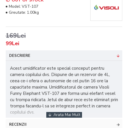
OUT OF STOCK
Model:
VST-107
Greutate:
1.00kg
169Lei
99Lei
DESCRIERE
Acest umidificator este special conceput pentru
camera copilului dvs. Dispune de un rezervor de 4L,
ceea ce-i ofera o autonomie de cel putin 16 ore la
capacitate maxima. Umidificatorul de camera Visoli
Funny Elephant VST-107 are forma unui elefant vesel
cu trompa ridicata. Jetul de abur rece este eliminat prin
trompa facandu-l sa se integreze perfect in camera
copilului dvs.
Prin folosirea acestui umidificator, aerul din camera
RECENZII