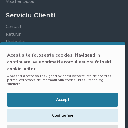
Voucher cadou
Serviciu Clienti
Contact
Retururi
Harta site
Prelucrarea datelor cu caracter personal
Acest site foloseste cookies. Navigand in
continuare, va exprimati acordul asupra folosiri
cookie-urilor.
Apăsând Accept sau navigând pe acest website, ești de acord să
permiți colectarea de informații prin cookie-uri sau tehnologii
similare.
Copyright © 2025, VisoliShop, Toate Drepturile Rezervate
Accept
Configurare