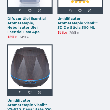
Difuzor Ulei Esential
Umidificator
Aromaterapie,
Aromaterapie Visoli™
Nebulizator Ulei
3D De Sticla 300 ML
Esential Fara Apa
299Lei
159Lei
249Lei
189Lei
Umidificator
Aromaterapie Visoli™
VS-630, Capacitate 550