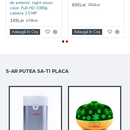
de exterior, night vision
690Lei
750Lei
color, Full HD 1080p,
camera 2.0 MP
149Lei
279Lei
Adaugă în Coş
Adaugă în Coş
S-AR PUTEA SA-TI PLACA