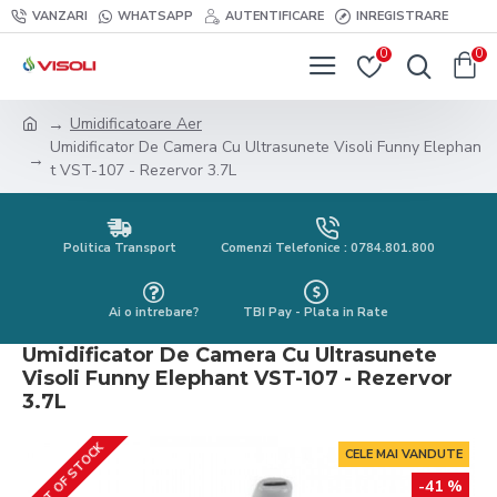
VANZARI
WHATSAPP
AUTENTIFICARE
INREGISTRARE
0
0
Umidificatoare Aer
Umidificator De Camera Cu Ultrasunete Visoli Funny Elephan
t VST-107 - Rezervor 3.7L
Politica Transport
Comenzi Telefonice : 0784.801.800
Ai o intrebare?
TBI Pay - Plata in Rate
Umidificator De Camera Cu Ultrasunete
Visoli Funny Elephant VST-107 - Rezervor
3.7L
OUT OF STOCK
CELE MAI VANDUTE
-41 %