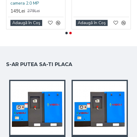
camera 2.0 MP
149Lei
279Lei
Adaugă în Coş
Adaugă în Coş
S-AR PUTEA SA-TI PLACA