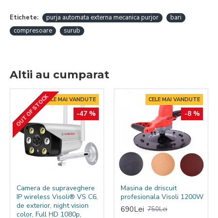
echipamente care sunt operate cu ajutorul aerului
comprimat.
Etichete:
purja automata externa mecanica purjor
bari
compresoare
surub
Altii au cumparat
OUT OF STOCK
CELE MAI VANDUTE
CELE MAI VANDUTE
-47 %
-8 %
Camera de supraveghere
Masina de driscuit
IP wireless Visoli® VS C6,
profesionala Visoli 1200W
de exterior, night vision
690Lei
750Lei
color, Full HD 1080p,