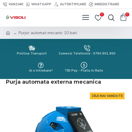
VANZARI
WHATSAPP
AUTENTIFICARE
INREGISTRARE
0
0
Purjor automat mecanic 10 bari
Politica Transport
Comenzi Telefonice : 0784.801.800
Ai o intrebare?
TBI Pay - Plata in Rate
Purja automata externa mecanica
CELE MAI VANDUTE