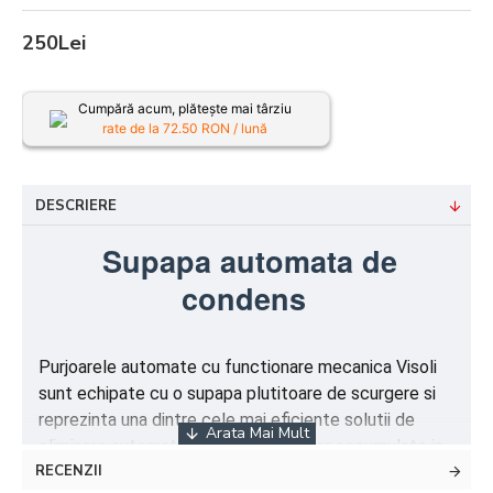
250Lei
Cumpără acum, plătește mai târziu
rate de la
72.50
RON / lună
DESCRIERE
Supapa automata de
condens
Purjoarele automate cu functionare mecanica Visoli
sunt echipate cu o supapa plutitoare de scurgere si
reprezinta una dintre cele mai eficiente solutii de
eliminare automata a apei si rezidurilor accumulate in
RECENZII
recipientii de aer, compresoare, uscatoare sau alte