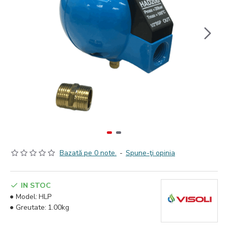
Bazată pe 0 note.
-
Spune-ţi opinia
IN STOC
Model:
HLP
Greutate:
1.00kg