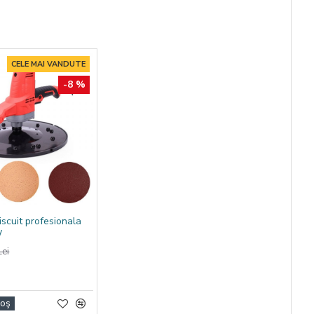
CELE MAI VANDUTE
-8 %
iscuit profesionala
W
ei
Coş