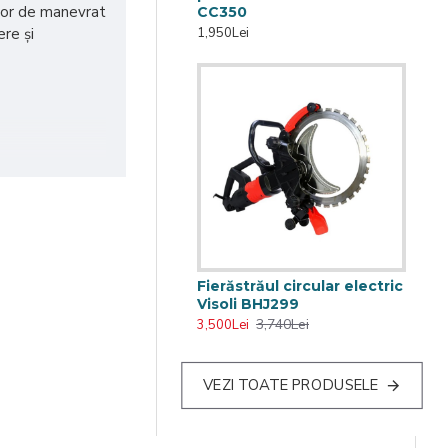
ușor de manevrat
CC350
1,950Lei
ere și
Fierăstrăul circular electric
Visoli BHJ299
3,740Lei
3,500Lei
VEZI TOATE PRODUSELE