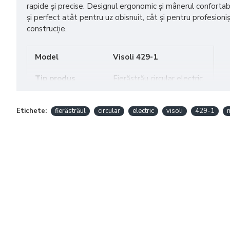
rapide și precise. Designul ergonomic și mânerul confortab
și perfect atât pentru uz obisnuit, cât și pentru profesioni
construcție.
Model
Visoli 429-1
Tip produs
Fierăstrău circular electric
Tensiune
220V
Etichete:
fierăstrăul
circular
electric
visoli
429-1
Frecvență
50Hz
Putere
3500W
Viteză rotație
3500 rpm
Materiale tăiate
Beton, lemn, plastic
Design
Ergonomic
Utilizare
Uz obișnuit și profesional