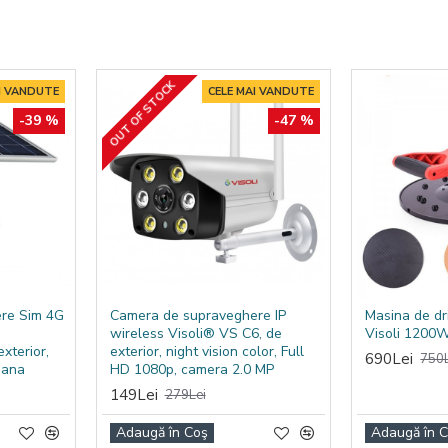
OUT OF STOCK
I VANDUTE
CELE MAI VANDUTE
-39 %
-47 %
re Sim 4G
Camera de supraveghere IP
Masina de dr
wireless Visoli® VS C6, de
Visoli 1200
xterior,
exterior, night vision color, Full
690Lei
750L
mana
HD 1080p, camera 2.0 MP
149Lei
279Lei
Adaugă în Coş
Adaugă în 