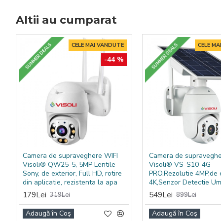
Altii au cumparat
CELE MAI VANDUTE
CELE MA
SUMMER DEALS
SUMMER DEALS
-44 %
Camera de supraveghere WIFI
Camera de supraveghe
Visoli® QW25-5, 5MP Lentile
Visoli® VS-S10-4G
Sony, de exterior, Full HD, rotire
PRO,Rezolutie 4MP,de e
din aplicatie, rezistenta la apa
4K,Senzor Detectie U
179Lei
549Lei
319Lei
899Lei
Adaugă în Coş
Adaugă în Coş