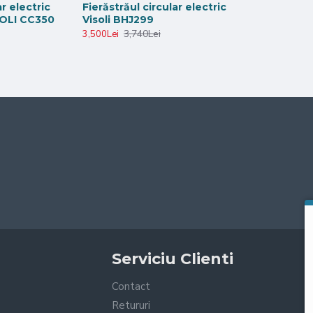
ar electric
Fierăstrăul circular electric
SOLI CC350
Visoli BHJ299
3,740Lei
3,500Lei
Serviciu Clienti
Contact
Retururi