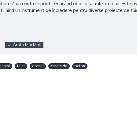
il oferă un control sporit, reducând oboseala utilizatorului. Este 
ști, fiind un instrument de încredere pentru diverse proiecte de tăi
masini
taiat
gresie
caramida
beton