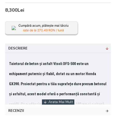
8,300Lei
Cumpără acum, plătește mai târziu
rate de la
270.49
RON / lună
DESCRIERE
Taietorul de beton și asfalt Visoli DFS-500 este un
echipament puternic și fiabil, dotat cu un motor Honda
GX390. Proiectat pentru a tăia suprafețe dure precum betonul
și asfaltul, acest model oferă o
performanță constantă și
rapidă. Cu o adâncime maximă de tăiere de 180 mm și o viteză
RECENZII
maximă de 3600 rpm, taietorul asigură tăieturi precise și