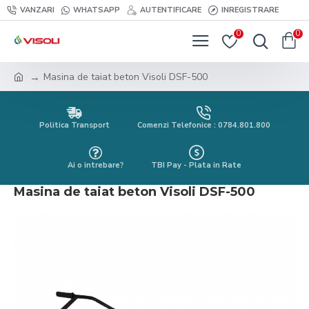
VANZARI
WHATSAPP
AUTENTIFICARE
INREGISTRARE
0
0
Masina de taiat beton Visoli DSF-500
Politica Transport
Comenzi Telefonice : 0784.801.800
Ai o intrebare?
TBI Pay - Plata in Rate
Masina de taiat beton Visoli DSF-500