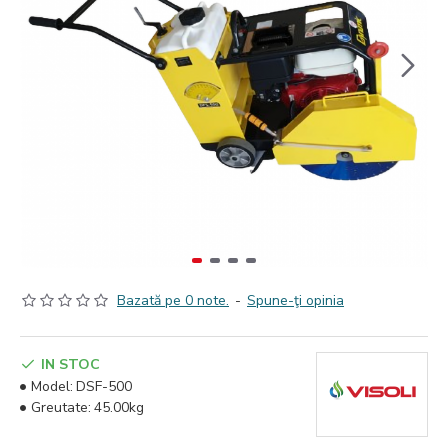
Bazată pe 0 note.
-
Spune-ţi opinia
IN STOC
Model:
DSF-500
Greutate:
45.00kg