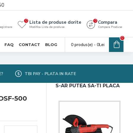
50
0
0
Lista de produse dorite
Compara
registrare
Modifica Lista de produse.
Compara Produse
0
0 produs(e) - 0Lei
FAQ
CONTACT
BLOG
E?
TBI PAY - PLATA IN RATE
S-AR PUTEA SA-TI PLACA
 DSF-500