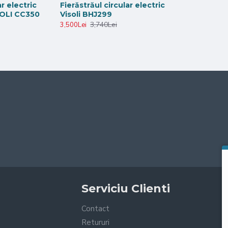
ar electric
Fierăstrăul circular electric
SOLI CC350
Visoli BHJ299
3,740Lei
3,500Lei
Serviciu Clienti
Contact
Retururi