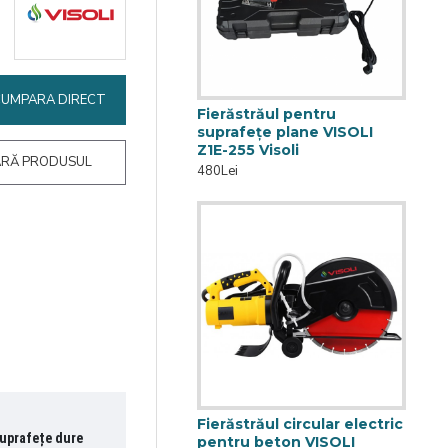
CUMPARA DIRECT
Fierăstrăul pentru
suprafețe plane VISOLI
Z1E-255 Visoli
RĂ PRODUSUL
480Lei
Fierăstrăul circular electric
suprafețe dure
pentru beton VISOLI