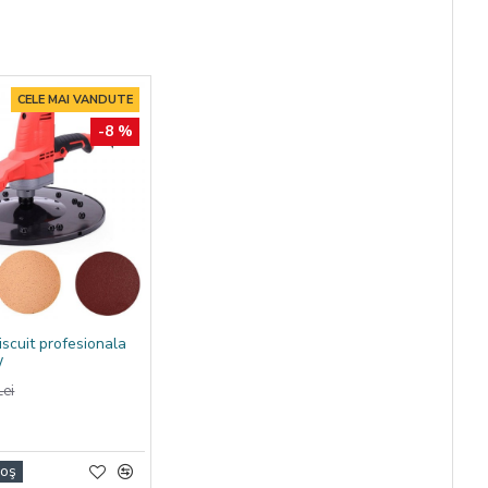
CELE MAI VANDUTE
-8 %
iscuit profesionala
W
ei
Coş