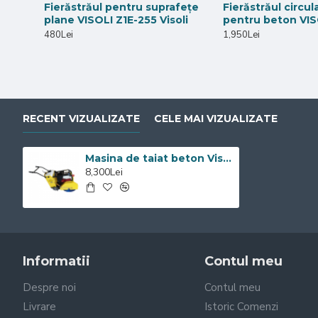
Fierăstrăul pentru suprafețe
Fierăstrăul circul
plane VISOLI Z1E-255 Visoli
pentru beton VI
480Lei
1,950Lei
RECENT VIZUALIZATE
CELE MAI VIZUALIZATE
Masina de taiat beton Visoli DSF-500
8,300Lei
Informatii
Contul meu
Despre noi
Contul meu
Livrare
Istoric Comenzi