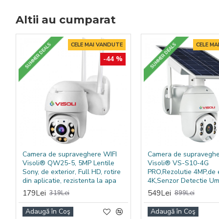
Altii au cumparat
CELE MAI VANDUTE
CELE MA
SUMMER DEALS
SUMMER DEALS
-44 %
Camera de supraveghere WIFI
Camera de supraveghe
Visoli® QW25-5, 5MP Lentile
Visoli® VS-S10-4G
Sony, de exterior, Full HD, rotire
PRO,Rezolutie 4MP,de e
din aplicatie, rezistenta la apa
4K,Senzor Detectie U
179Lei
549Lei
319Lei
899Lei
Adaugă în Coş
Adaugă în Coş