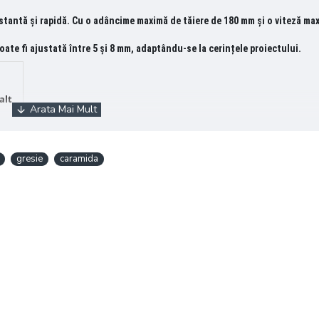
tantă și rapidă. Cu o adâncime maximă de tăiere de 180 mm și o viteză ma
poate fi ajustată între 5 și 8 mm, adaptându-se la cerințele proiectului.
alt
gresie
caramida