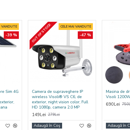
OUT OF STOCK
I VANDUTE
CELE MAI VANDUTE
-39 %
-47 %
re Sim 4G
Camera de supraveghere IP
Masina de dr
wireless Visoli® VS C6, de
Visoli 1200
xterior,
exterior, night vision color, Full
690Lei
750L
mana
HD 1080p, camera 2.0 MP
149Lei
279Lei
Adaugă în Coş
Adaugă în 