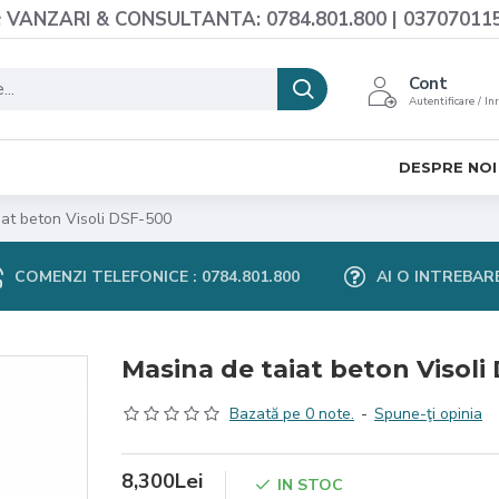
VANZARI & CONSULTANTA: 0784.801.800 | 03707011
Cont
Autentificare / In
DESPRE NOI
iat beton Visoli DSF-500
COMENZI TELEFONICE : 0784.801.800
AI O INTREBAR
Masina de taiat beton Visoli
Bazată pe 0 note.
-
Spune-ţi opinia
8,300Lei
IN STOC