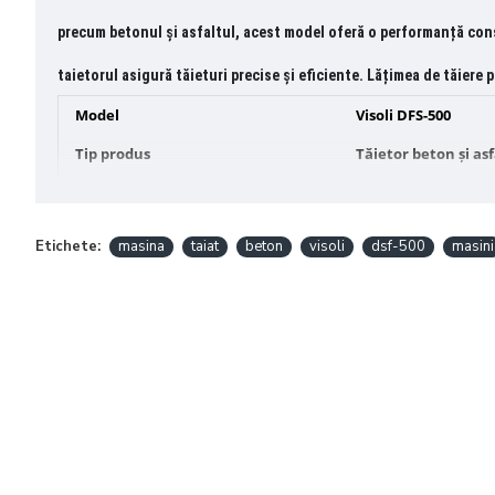
precum betonul și asfaltul, acest model oferă o
performanță cons
taietorul asigură tăieturi precise și eficiente. Lățimea de tăiere 
Model
Visoli DFS-500
Tip produs
Tăietor beton și asf
Motor
Honda GX390
Adâncime maximă de tăiere
180 mm
Etichete:
masina
taiat
beton
visoli
dsf-500
masini
Viteză maximă
3600 rpm
Lățime de tăiere
5 - 8 mm