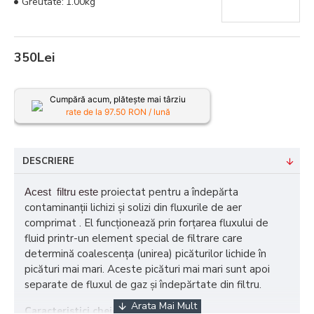
Greutate:
1.00kg
350Lei
Cumpără acum, plătește mai târziu
rate de la
97.50
RON / lună
DESCRIERE
proiectat pentru a îndepărta
Acest filtru este
contaminanții lichizi și solizi din fluxurile de aer
comprimat . El funcționează prin forțarea fluxului de
fluid printr-un element special de filtrare care
determină coalescența (unirea) picăturilor lichide în
picături mai mari. Aceste picături mai mari sunt apoi
separate de fluxul de gaz și îndepărtate din filtru.
Caracteristici cheie ale filtrului: