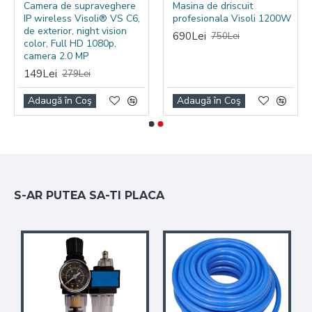
Camera de supraveghere
Masina de driscuit
IP wireless Visoli® VS C6,
profesionala Visoli 1200W
de exterior, night vision
690Lei
750Lei
color, Full HD 1080p,
camera 2.0 MP
149Lei
279Lei
Adaugă în Coş
Adaugă în Coş
S-AR PUTEA SA-TI PLACA