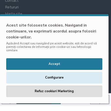
Contact
Retururi
Harta site
Prelucrarea datelor cu caracter personal
Acest site foloseste cookies. Navigand in
continuare, va exprimati acordul asupra folosiri
cookie-urilor.
Apăsând Accept sau navigând pe acest website, ești de acord să
permiți colectarea de informații prin cookie-uri sau tehnologii
similare.
Copyright © 2025, VisoliShop, Toate Drepturile Rezervate
Accept
Configurare
Refuz cookiuri Marketing
ADAUGĂ ÎN COŞ