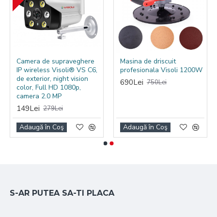
Camera de supraveghere
Masina de driscuit
IP wireless Visoli® VS C6,
profesionala Visoli 1200W
de exterior, night vision
690Lei
750Lei
color, Full HD 1080p,
camera 2.0 MP
149Lei
279Lei
Adaugă în Coş
Adaugă în Coş
S-AR PUTEA SA-TI PLACA