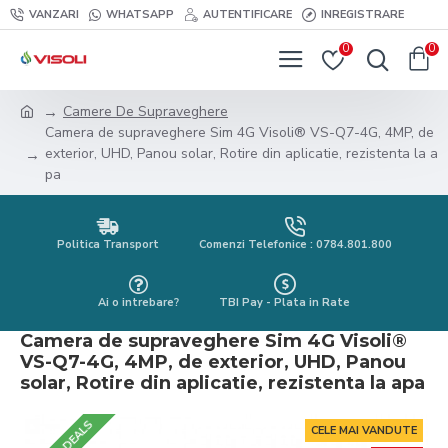
VANZARI
WHATSAPP
AUTENTIFICARE
INREGISTRARE
0
0
Camere De Supraveghere
Camera de supraveghere Sim 4G Visoli® VS-Q7-4G, 4MP, de
exterior, UHD, Panou solar, Rotire din aplicatie, rezistenta la a
pa
Politica Transport
Comenzi Telefonice : 0784.801.800
Ai o intrebare?
TBI Pay - Plata in Rate
Camera de supraveghere Sim 4G Visoli®
VS-Q7-4G, 4MP, de exterior, UHD, Panou
solar, Rotire din aplicatie, rezistenta la apa
CELE MAI VANDUTE