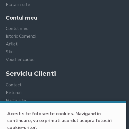
Plata in rate
Contul meu
Contul meu
Istoric Comenzi
Afiliati
Stiri
Voucher cadou
Serviciu Clienti
Configurare facila
Contact
Retururi
Harta site
Prelucrarea datelor cu caracter personal
Acest site foloseste cookies. Navigand in
continuare, va exprimati acordul asupra folosiri
cookie-urilor.