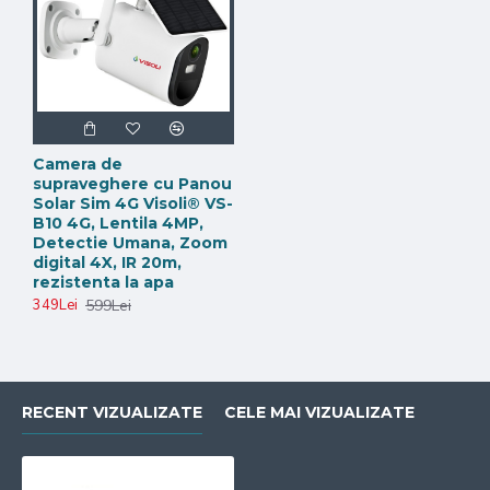
Camera de
supraveghere cu Panou
Solar Sim 4G Visoli® VS-
B10 4G, Lentila 4MP,
Detectie Umana, Zoom
digital 4X, IR 20m,
rezistenta la apa
599Lei
349Lei
RECENT VIZUALIZATE
CELE MAI VIZUALIZATE
Comunicare bi-directionala
Datorita microfonului si difuzorului de calitate puteti
comunica cu cei din zona supravegheta cu ajutorului