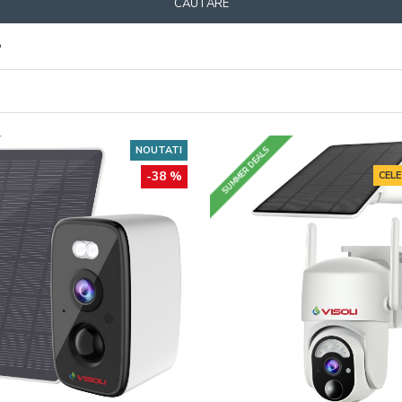
CĂUTARE
e
NOUTATI
SUMMER DEALS
-38 %
CEL