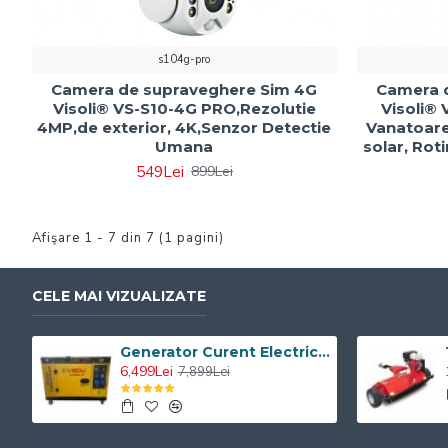
s104g-pro
Camera de supraveghere Sim 4G
Camera 
Visoli® VS-S10-4G PRO,Rezolutie
Visoli®
4MP,de exterior, 4K,Senzor Detectie
Vanatoare
Umana
solar, Roti
549Lei
899Lei
Afişare 1 - 7 din 7 (1 pagini)
CELE MAI VIZUALIZATE
Generator Curent Electric Diesel Profesional Monofazic 7.5 KW Visoli® DG-9000LDE
6,499Lei
7,899Lei