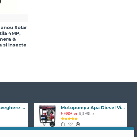
Panou Solar
tila 4MP,
amera &
a si insecte
Camera de supraveghere WIFI Visoli® QW25-5, 5MP Lentile Sony, de exterior, Full HD, rotire din aplicatie, rezistenta la apa
Motopompa Apa Diesel Visoli TDH100CLE 4 Toli - Pornire Electrica - 60M Verticala
5,699Lei
6,399Lei