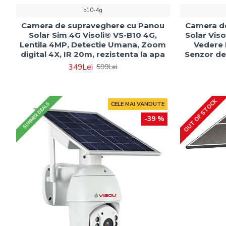
b10-4g
Camera de supraveghere cu Panou
Camera d
Solar Sim 4G Visoli® VS-B10 4G,
Solar Viso
Lentila 4MP, Detectie Umana, Zoom
Vedere 
digital 4X, IR 20m, rezistenta la apa
Senzor de
349Lei
599Lei
OUT OF STOCK
CELE MAI VANDUTE
SUMMER DEALS
SUMMER DEALS
-39 %