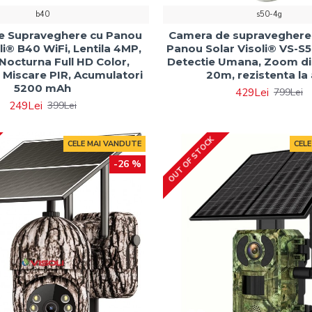
b40
s50-4g
e Supraveghere cu Panou
Camera de supraveghere
li® B40 WiFi, Lentila 4MP,
Panou Solar Visoli® VS-S
Nocturna Full HD Color,
Detectie Umana, Zoom dig
 Miscare PIR, Acumulatori
20m, rezistenta la
5200 mAh
429Lei
799Lei
249Lei
399Lei
OUT OF STOCK
CELE MAI VANDUTE
CEL
SUMMER DEALS
-26 %