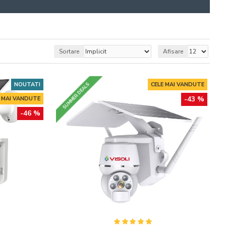
Sortare
Afisare
NOUTATI
CELE MAI VANDUTE
SUMMER DEALS
-43 %
E MAI VANDUTE
-46 %