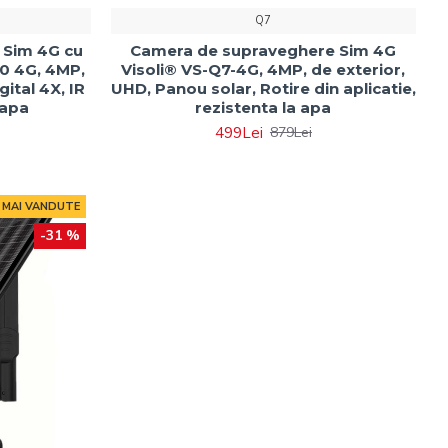
Q7
 Sim 4G cu
Camera de supraveghere Sim 4G
50 4G, 4MP,
Visoli® VS-Q7-4G, 4MP, de exterior,
ital 4X, IR
UHD, Panou solar, Rotire din aplicatie,
 apa
rezistenta la apa
499Lei
879Lei
E MAI VANDUTE
-31 %