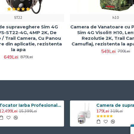
ST22
h10
de supraveghere Sim 4G
Camera de Vanatoare cu 
 VS-ST22-4G, 4MP 2K, De
Sim 4G Visoli® H10, Len
 / Trail Camera, Cu Panou
Rezolutie 2K, Trail C
re din aplicatie, rezistenta
Camuflaj, rezistenta la ap
la apa
549Lei
799Lei
649Lei
879Lei
Tocator Iarba Profesional ATV Visoli VST120 - Motor Briggs & Stratton
12,499Lei
179Lei
15,399Lei
319Lei