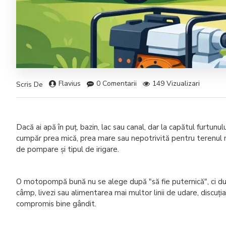
Flavius
0 Comentarii
149 Vizualizari
Scris De
Dacă ai apă în puț, bazin, lac sau canal, dar la capătul furtu
cumpăr prea mică, prea mare sau nepotrivită pentru terenul me
de pompare și tipul de irigare.
O motopompă bună nu se alege după "să fie puternică", ci după c
câmp, livezi sau alimentarea mai multor linii de udare, disc
compromis bine gândit.