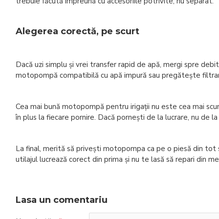
trebuie făcută împreună cu accesoriile potrivite, nu separat.
Alegerea corectă, pe scurt
Dacă uzi simplu și vrei transfer rapid de apă, mergi spre deb
motopompă compatibilă cu apă impură sau pregătește filtrarea 
Cea mai bună motopompă pentru irigații nu este cea mai scumpă 
în plus la fiecare pornire. Dacă pornești de la lucrare, nu de 
La final, merită să privești motopompa ca pe o piesă din tot si
utilajul lucrează corect din prima și nu te lasă să repari din m
Lasa un comentariu