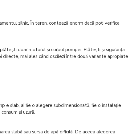
pamentul zilnic. În teren, contează enorm dacă poți verifica
u plătești doar motorul și corpul pompei. Plătești și siguranța
ei directe, mai ales când oscilezi între două variante apropiate
e slab, ai fie o alegere subdimensionată, fie o instalație
n consum și uzură.
șarea slabă sau sursa de apă dificilă. De aceea alegerea