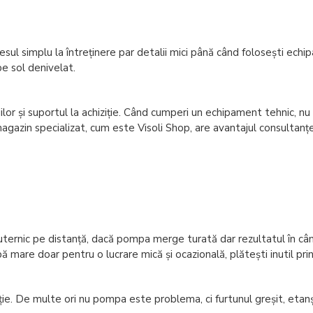
cesul simplu la întreținere par detalii mici până când folosești echi
pe sol denivelat.
țiilor și suportul la achiziție. Când cumperi un echipament tehnic, n
 magazin specializat, cum este Visoli Shop, are avantajul consultanț
ernic pe distanță, dacă pompa merge turată dar rezultatul în câmp 
ă mare doar pentru o lucrare mică și ocazională, plătești inutil pri
ație. De multe ori nu pompa este problema, ci furtunul greșit, etan