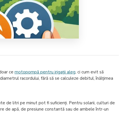
 doar ce
motopompă pentru irigații aleg
, ci cum evit să
ametrul racordului, fără să se calculeze debitul, înălțimea
e litri pe minut pot fi suficienți. Pentru solarii, culturi de
are de apă, de presiune constantă sau de ambele într-un