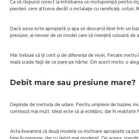
Ca să răspunzi corect la întrebarea ce motopompă pentru iriga
pierderi, cere altceva decât o instalație cu ramificații, coturi, 
Dacă sursa este apropiată și apa se descarcă liber într-un ba
presiune, ai nevoie de un model care să mențină coloană de a
Mai trebuie să ții cont și de diferența de nivel. Fiecare metr
reală scade față de ce pare pe hârtie. Din acest motiv, o aleg
Debit mare sau presiune mare?
Depinde de metoda de udare. Pentru umplere de bazine, mutare 
contează mai mult. Ideal este să ai echilibru, dar în realitat
Asta înseamnă că două modele cu motoare apropiate ca putere
bine în presiune, dar cu debit mai moderat. De aceea, specifica