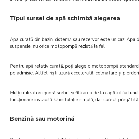
Tipul sursei de apă schimbă alegerea
Apa curată din bazin, cisternă sau rezervor este un caz. Apa din
suspensie, nu orice motopompă rezistă la fel.
Pentru apă relativ curată, poți alege o motopompă standard pe
pe admisie. Altfel, riști uzură accelerată, colmatare și pierder
Mulți utilizatori ignoră sorbul și filtrarea de la capătul furtun
funcționare instabilă. O instalație simplă, dar corect pregăt
Benzină sau motorină