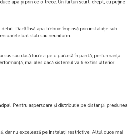
ce apa și prin ce o trece. Un furtun scurt, drept, cu puține
debit. Dacă însă apa trebuie împinsă prin instalație sub
ersoarele bat slab sau neuniform.
ai sus sau dacă lucrezi pe o parcelă în pantă, performanța
rformanță, mai ales dacă sistemul va fi extins ulterior.
ipal. Pentru aspersoare și distribuție pe distanță, presiunea
r nu excelează pe instalații restrictive. Altul duce mai