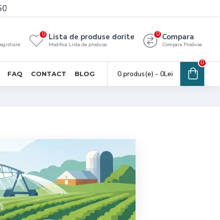
50
0
0
Lista de produse dorite
Compara
registrare
Modifica Lista de produse.
Compara Produse
0
0 produs(e) - 0Lei
FAQ
CONTACT
BLOG