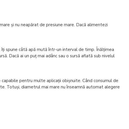
bit mare și nu neapărat de presiune mare. Dacă alimentezi
l îți spune câtă apă mută într-un interval de timp. Înălțimea
rsă. Dacă ai un puț mai adânc sau o sursă aflată sub nivelul
de capabile pentru multe aplicații obișnuite. Când consumul de
rivite. Totuși, diametrul mai mare nu înseamnă automat alegere