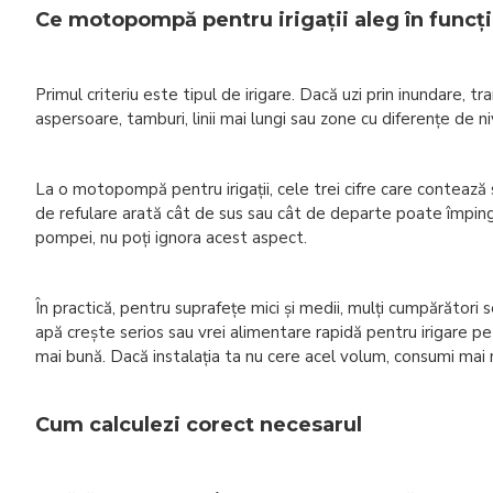
Ce motopompă pentru irigații aleg în funcți
Primul criteriu este tipul de irigare. Dacă uzi prin inundare,
aspersoare, tamburi, linii mai lungi sau zone cu diferențe de n
La o motopompă pentru irigații, cele trei cifre care contează s
de refulare arată cât de sus sau cât de departe poate împinge
pompei, nu poți ignora acest aspect.
În practică, pentru suprafețe mici și medii, mulți cumpărători
apă crește serios sau vrei alimentare rapidă pentru irigare p
mai bună. Dacă instalația ta nu cere acel volum, consumi mai mu
Cum calculezi corect necesarul