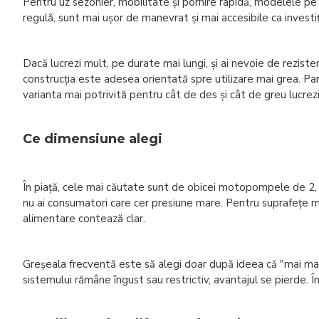
Pentru uz sezonier, mobilitate și pornire rapidă, modelele pe 
regulă, sunt mai ușor de manevrat și mai accesibile ca investiție
Dacă lucrezi mult, pe durate mai lungi, și ai nevoie de rezis
construcția este adesea orientată spre utilizare mai grea. Par
varianta mai potrivită pentru cât de des și cât de greu lucrezi
Ce dimensiune alegi
În piață, cele mai căutate sunt de obicei motopompele de 2, 3 ș
nu ai consumatori care cer presiune mare. Pentru suprafețe mai
alimentare contează clar.
Greșeala frecventă este să alegi doar după ideea că "mai mare
sistemului rămâne îngust sau restrictiv, avantajul se pierde