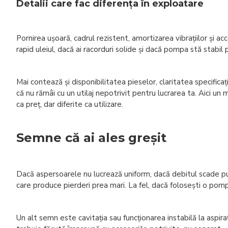
Detalii care fac diferența în exploatare
Pornirea ușoară, cadrul rezistent, amortizarea vibrațiilor și ac
rapid uleiul, dacă ai racorduri solide și dacă pompa stă stabil 
Mai contează și disponibilitatea pieselor, claritatea specifica
că nu rămâi cu un utilaj nepotrivit pentru lucrarea ta. Aici un
ca preț, dar diferite ca utilizare.
Semne că ai ales greșit
Dacă aspersoarele nu lucrează uniform, dacă debitul scade put
care produce pierderi prea mari. La fel, dacă folosești o pomp
Un alt semn este cavitația sau funcționarea instabilă la aspir