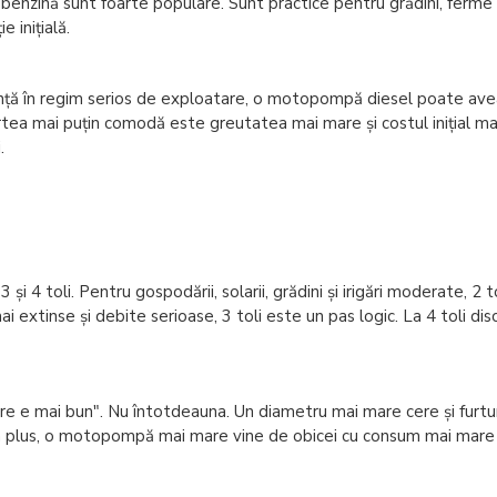
benzină sunt foarte populare. Sunt practice pentru grădini, ferme m
 inițială.
tență în regim serios de exploatare, o motopompă diesel poate avea
tea mai puțin comodă este greutatea mai mare și costul inițial mai 
.
i 4 toli. Pentru gospodării, solarii, grădini și irigări moderate, 2 
 extinse și debite serioase, 3 toli este un pas logic. La 4 toli di
 e mai bun". Nu întotdeauna. Un diametru mai mare cere și furtunuri
. În plus, o motopompă mai mare vine de obicei cu consum mai mare 