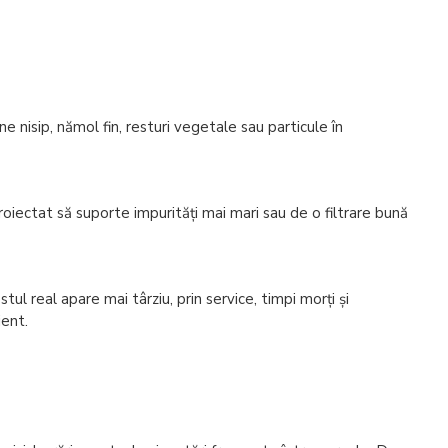
ne nisip, nămol fin, resturi vegetale sau particule în
iectat să suporte impurități mai mari sau de o filtrare bună
tul real apare mai târziu, prin service, timpi morți și
jent.