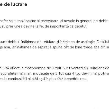
e de lucrare
 transfer sau umpli bazine și rezervoare, ai nevoie în general de de
ivel, presiunea devine la fel de importantă ca debitul.
unt debitul, înălțimea de refulare și înălțimea de aspirație. Debitu
 apa, iar înălțimea de aspirație spune cât de bine trage apa din su
 se uită direct la motopompe de 2 toli. Sunt versatile și suficient 
e suprafețe mai mari, modelele de 3 toli sau 4 toli devin mai pot
lt combustibil și plătești în plus fără beneficiu real.