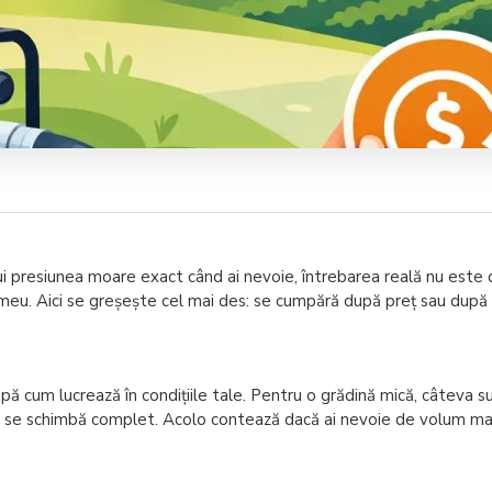
nului presiunea moare exact când ai nevoie, întrebarea reală nu este
u. Aici se greșește cel mai des: se cumpără după preț sau după di
um lucrează în condițiile tale. Pentru o grădină mică, câteva sute d
uția se schimbă complet. Acolo contează dacă ai nevoie de volum m