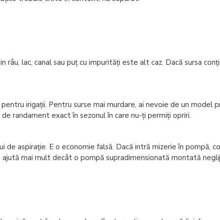
 râu, lac, canal sau puț cu impurități este alt caz. Dacă sursa conți
ntru irigații. Pentru surse mai murdare, ai nevoie de un model pro
i de randament exact în sezonul în care nu-ți permiți opriri.
ului de aspirație. E o economie falsă. Dacă intră mizerie în pompă, cos
ită, ajută mai mult decât o pompă supradimensionată montată negli