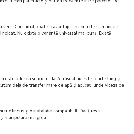
ici, lucrări punctuale și mutări frecvente între parcele. De
 sens. Consumul poate fi avantajos în anumite scenarii, iar
ridicat. Nu există o variantă universal mai bună. Există
toli este adesea suficient dacă traseul nu este foarte lung și
scutăm deja de transfer mare de apă și aplicații unde viteza de
, fitinguri și o instalație compatibilă. Dacă restul
și manipulare mai grea.