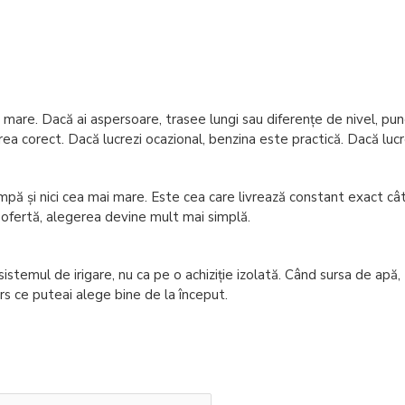
it mare. Dacă ai aspersoare, trasee lungi sau diferențe de nivel, p
corect. Dacă lucrezi ocazional, benzina este practică. Dacă lucrez
și nici cea mai mare. Este cea care livrează constant exact câtă ap
la ofertă, alegerea devine mult mai simplă.
stemul de irigare, nu ca pe o achiziție izolată. Când sursa de apă, 
ers ce puteai alege bine de la început.