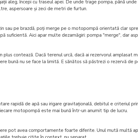
ții aleg, începi cu traseul apei. De unde trage pompa, până unde du
filtre, aspersoare și zeci de metri de furtun.
zin sau pe brazdă, poți merge pe o motopompă orientată clar spre 
pă suficientă. Aici apar multe dezamăgiri: pompa "merge", dar asp
u în plus contează. Dacă terenul urcă, dacă ai rezervorul amplasat m
ere bună nu se face la limită. E sănătos să păstrezi o rezervă de pe
rapidă de apă sau irigare gravitațională, debitul e criteriul princ
e fiecare motopompă este mai bună într-un anumit tip de lucru.
 pot avea comportamente foarte diferite. Unul mută multă apă, da
țiile trebuie citite în context, nu separat.