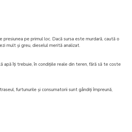
une presiunea pe primul loc. Dacă sursa este murdară, caută o
i mult și greu, dieselul merită analizat.
ă îți trebuie, în condițiile reale din teren, fără să te coste
traseul, furtunurile și consumatorii sunt gândiți împreună,