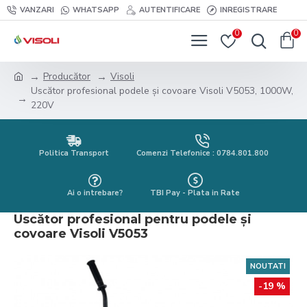
VANZARI
WHATSAPP
AUTENTIFICARE
INREGISTRARE
0
0
Producător
Visoli
Uscător profesional podele și covoare Visoli V5053, 1000W,
220V
Politica Transport
Comenzi Telefonice : 0784.801.800
Ai o intrebare?
TBI Pay - Plata in Rate
Uscător profesional pentru podele și
covoare Visoli V5053
NOUTATI
-19 %