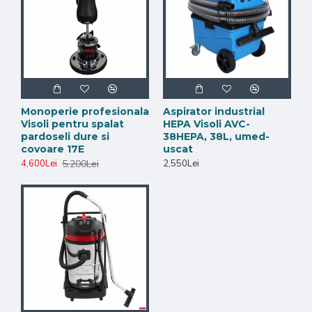
Model
V5053
Uscător profesional pentru podele și
Tip produs
covoare
Alimentare
220V
Putere
1000W
Monoperie profesionala
Aspirator industrial
Visoli pentru spalat
HEPA Visoli AVC-
Turație
1215 r/min
pardoseli dure si
38HEPA, 38L, umed-
covoare 17E
uscat
Podele, covoare, suprafețe umede,
5,200Lei
4,600Lei
2,550Lei
Utilizare
pardoseli spălate
Aplicații
Uscarea covoarelor spălate
Uscarea pardoselilor după curățare
Uscarea suprafețelor din gresie, parchet sau
beton
Reducerea umezelii în spații comerciale
Utilizare în firme de curățenie și spălătorii