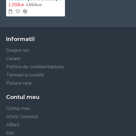
1,250Lei
1,550Lei
Informatii
Despre noi
Livrare
Politica de confidentialitate
Termeni si conditii
Plata in rate
Contul meu
Contul meu
Istoric Comenzi
Afiliati
Stiri