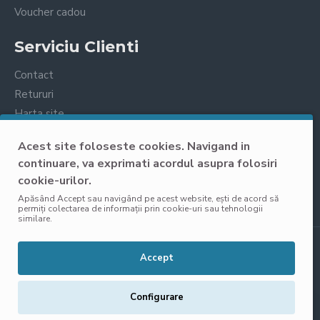
Voucher cadou
Serviciu Clienti
Contact
Retururi
Harta site
Prelucrarea datelor cu caracter personal
Acest site foloseste cookies. Navigand in
continuare, va exprimati acordul asupra folosiri
cookie-urilor.
Apăsând Accept sau navigând pe acest website, ești de acord să
permiți colectarea de informații prin cookie-uri sau tehnologii
similare.
Copyright © 2025, VisoliShop, Toate Drepturile Rezervate
Accept
Configurare