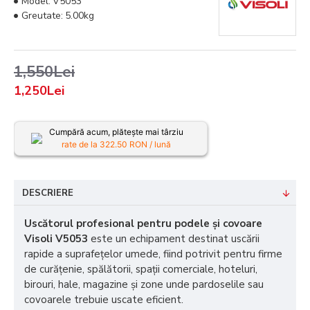
Model:
V5053
Greutate:
5.00kg
1,550Lei
1,250Lei
Cumpără acum, plătește mai târziu
rate de la
322.50
RON / lună
DESCRIERE
Uscătorul profesional pentru podele și covoare
Visoli V5053
este un echipament destinat uscării
rapide a suprafețelor umede, fiind potrivit pentru firme
de curățenie, spălătorii, spații comerciale, hoteluri,
birouri, hale, magazine și zone unde pardoselile sau
covoarele trebuie uscate eficient.