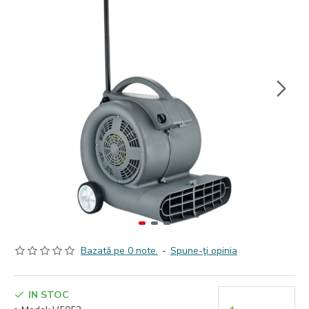
Bazată pe 0 note.
-
Spune-ţi opinia
IN STOC