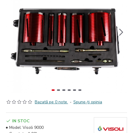
Bazată pe 0 note.
-
Spune-ţi opinia
IN STOC
Model:
Visoli 9000