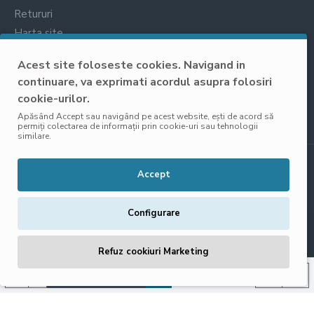
Retururi
Harta site
Prelucrarea datelor cu caracter personal
Acest site foloseste cookies. Navigand in
continuare, va exprimati acordul asupra folosiri
cookie-urilor.
Apăsând Accept sau navigând pe acest website, ești de acord să
permiți colectarea de informații prin cookie-uri sau tehnologii
similare.
Copyright © 2025, VisoliShop, Toate Drepturile Rezervate
Accept
Configurare
Refuz cookiuri Marketing
ADAUGĂ ÎN COŞ