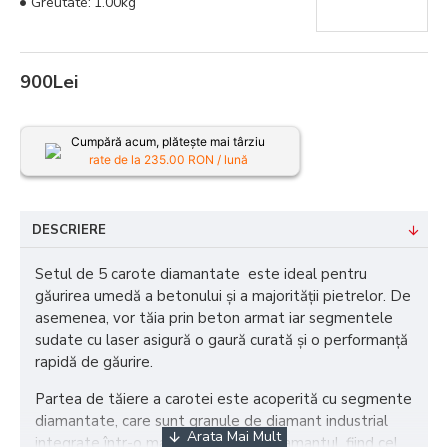
Greutate:
1.00kg
900Lei
Cumpără acum, plătește mai târziu
rate de la
235.00
RON / lună
DESCRIERE
Setul de 5 carote diamantate este ideal pentru
găurirea umedă a betonului și a majorității pietrelor. De
asemenea, vor tăia prin beton armat iar segmentele
sudate cu laser asigură o gaură curată și o performanță
rapidă de găurire.
Partea de tăiere a carotei este acoperită cu segmente
diamantate, care sunt granule de diamant industrial
integrate într-o matrice metalică. Diamantul, fiind cel