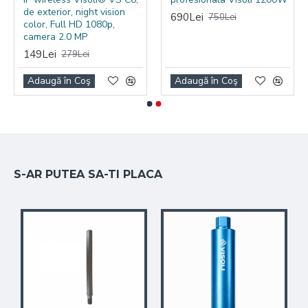
de exterior, night vision
690Lei
750Lei
Sunt incluse 4 adaptooare si un burghiu.
color, Full HD 1080p,
camera 2.0 MP
149Lei
279Lei
Adaugă în Coş
Adaugă în Coş
S-AR PUTEA SA-TI PLACA