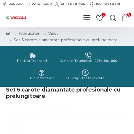
VANZARI
WHATSAPP
AUTENTIFICARE
INREGISTRARE
0
0
Producător
Visoli
Set 5 carote diamantate profesionale cu prelungitoare
Politica Transport
Comenzi Telefonice : 0784.801.800
Ai o intrebare?
TBI Pay - Plata in Rate
Set 5 carote diamantate profesionale cu
prelungitoare