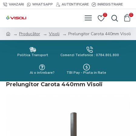
VANZARI
WHATSAPP
AUTENTIFICARE
INREGISTRARE
0
0
Producător
Visoli
Prelungitor Carota 440mm Visoli
Politica Transport
Comenzi Telefonice : 0784.801.800
Ai o intrebare?
TBI Pay - Plata in Rate
Prelungitor Carota 440mm Visoli