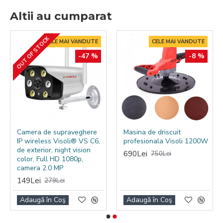
Altii au cumparat
OUT OF STOCK
CELE MAI VANDUTE
CELE MAI VANDUTE
-47 %
-8 %
Camera de supraveghere
Masina de driscuit
IP wireless Visoli® VS C6,
profesionala Visoli 1200W
de exterior, night vision
690Lei
750Lei
color, Full HD 1080p,
camera 2.0 MP
149Lei
279Lei
Adaugă în Coş
Adaugă în Coş