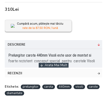
310Lei
Cumpără acum, plătește mai târziu
rate de la
87.50
RON / lună
DESCRIERE
Prelungitor carota 440mm Visoli este u
sor de montat si
foarte rezistent conceput special pentru carotele Visoli
RECENZII
Etichete:
prelungitor
carota
440mm
visoli
carote
diamantate