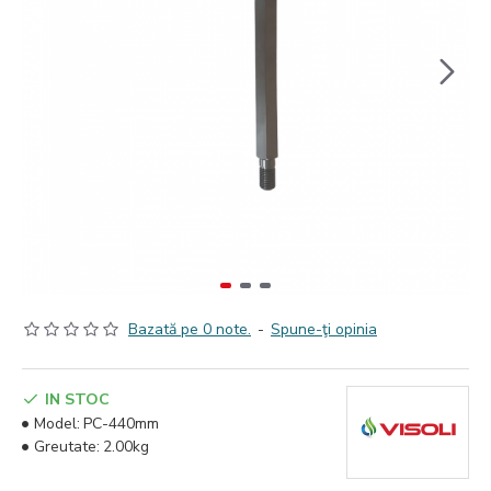
Bazată pe 0 note.
-
Spune-ţi opinia
IN STOC
Model:
PC-440mm
Greutate:
2.00kg