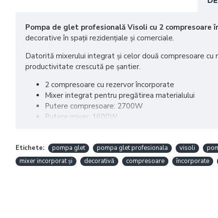
DE
Pompa de glet profesională Visoli cu 2 compresoare î
decorative în spații rezidențiale și comerciale.
Datorită mixerului integrat și celor două compresoare cu re
productivitate crescută pe șantier.
2 compresoare cu rezervor încorporate
Mixer integrat pentru pregătirea materialului
Putere compresoare: 2700W
Putere mixer: 1600W
Alimentare: 220V / 50Hz
Granulație maximă material: 1,5 - 2 mm
Etichete:
pompa glet
pompa glet profesionala
visoli
pom
Furtun de 5 metri inclus
Pistol profesional cu 5 duze interschimbabile
mixer incorporat și
decorativă
compresoare
încorporate
4 roți pentru transport facil
Demontare și curățare rapidă
Pompa poate fi utilizată pentru aplicarea gletului, tencuiel
de renovare și construcții.