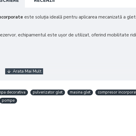
SCRIERE
RECENZII
ncorporate
este soluția ideală pentru aplicarea mecanizată a gletul
zervor, echipamentul este ușor de utilizat, oferind mobilitate ridi
pa decorativa
pulverizator glet
masina glet
compresor incorpora
pompe
ii decorative și altor materiale cu granulație fină, fiind recomandat