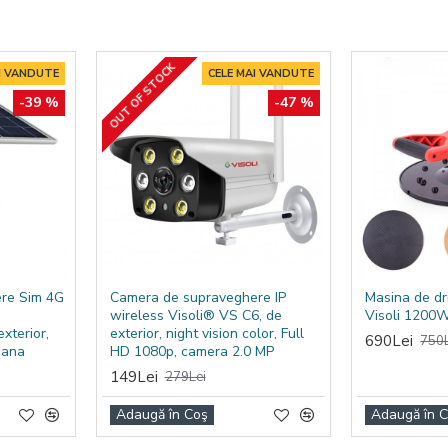
OUT OF STOCK
I VANDUTE
CELE MAI VANDUTE
-39 %
-47 %
re Sim 4G
Camera de supraveghere IP
Masina de dr
wireless Visoli® VS C6, de
Visoli 1200
xterior,
exterior, night vision color, Full
690Lei
750L
mana
HD 1080p, camera 2.0 MP
149Lei
279Lei
Adaugă în Coş
Adaugă în 