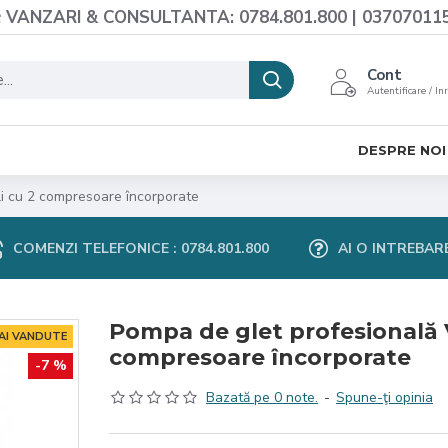
VANZARI & CONSULTANTA: 0784.801.800 | 03707011
Cont
Autentificare / In
DESPRE NOI
li cu 2 compresoare încorporate
COMENZI TELEFONICE : 0784.801.800
AI O INTREBAR
Pompa de glet profesională V
MAI VANDUTE
compresoare încorporate
-7 %
Bazată pe 0 note.
-
Spune-ţi opinia