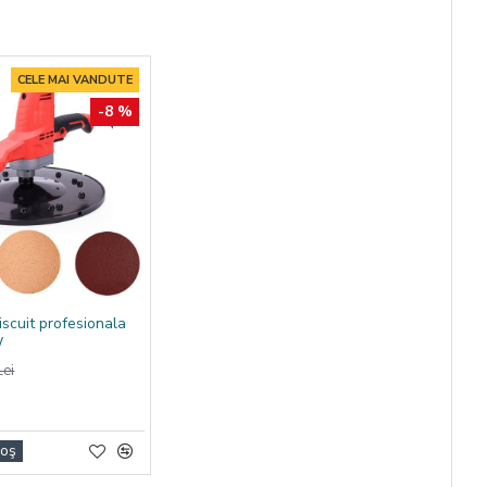
CELE MAI VANDUTE
-8 %
iscuit profesionala
W
ei
Coş