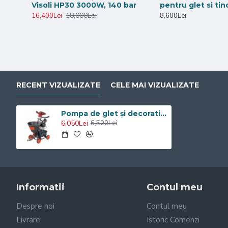
Visoli HP30 3000W, 140 bar
pentru glet si tin
18,000Lei
16,400Lei
8,600Lei
RECENT VIZUALIZATE
CELE MAI VIZUALIZATE
Pompa de glet și decorativă Visoli cu 2 compresoare încorporate
6,050Lei
6,500Lei
Informatii
Contul meu
Despre noi
Contul meu
Livrare
Istoric Comenzi