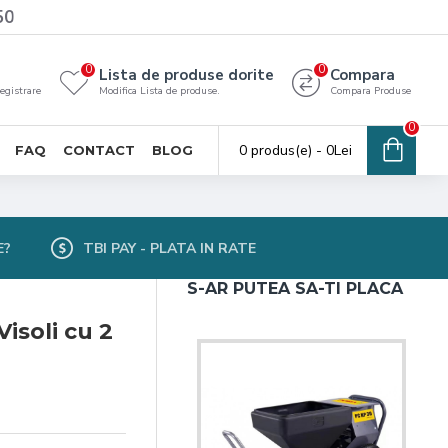
50
0
0
Lista de produse dorite
Compara
registrare
Modifica Lista de produse.
Compara Produse
0
0 produs(e) - 0Lei
FAQ
CONTACT
BLOG
E?
TBI PAY - PLATA IN RATE
S-AR PUTEA SA-TI PLACA
isoli cu 2