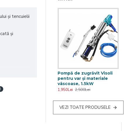
ui și tencuielii
cată și
Pompă de zugrăvit Visoli
pentru var și materiale
vâscoase, 1.5kW
t
2,500Lei
1,950Lei
VEZI TOATE PRODUSELE
ă pentru lucrări