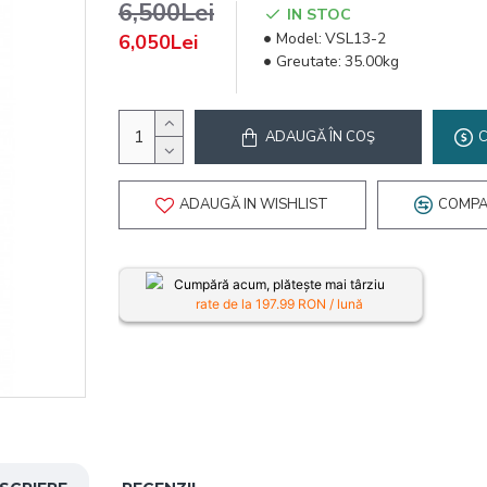
6,500Lei
IN STOC
Model:
VSL13-2
6,050Lei
Greutate:
35.00kg
ADAUGĂ ÎN COŞ
ADAUGĂ IN WISHLIST
COMPA
Cumpără acum, plătește mai târziu
rate de la
197.99
RON / lună