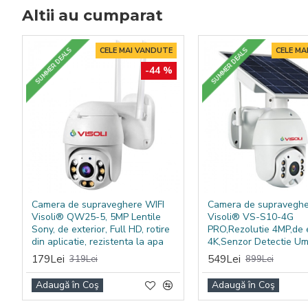
Altii au cumparat
CELE MAI VANDUTE
CELE MA
SUMMER DEALS
SUMMER DEALS
-44 %
Camera de supraveghere WIFI
Camera de supraveghe
Visoli® QW25-5, 5MP Lentile
Visoli® VS-S10-4G
Sony, de exterior, Full HD, rotire
PRO,Rezolutie 4MP,de e
din aplicatie, rezistenta la apa
4K,Senzor Detectie U
179Lei
549Lei
319Lei
899Lei
Adaugă în Coş
Adaugă în Coş