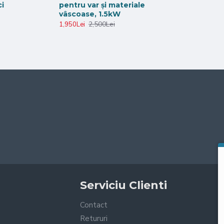
ci
pentru var și materiale
vâscoase, 1.5kW
2,500Lei
1,950Lei
Serviciu Clienti
Contact
Retururi