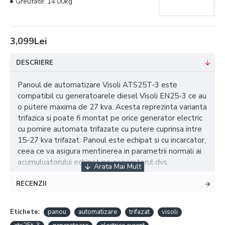
Greutate:
14.00kg
3,099Lei
DESCRIERE
Panoul de automatizare Visoli ATS25T-3 este
compatibil cu generatoarele diesel Visoli EN25-3 ce au
o putere maxima de 27 kva. Acesta reprezinta varianta
trifazica si poate fi montat pe orice generator electric
cu pornire automata trifazate cu putere cuprinsa intre
15-27 kva trifazat. Panoul este echipat si cu incarcator,
ceea ce va asigura mentinerea in parametrii normali ai
acumuluatorului echipat pe generatorul dvs.
RECENZII
Acest produs permite controlul tuturor functiilor unui
generator:
Etichete:
panou
automatizare
trifazat
visoli