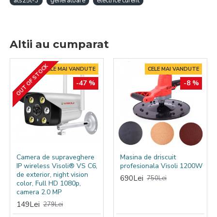
ats25t-3
generatoare
electrice curent
asigura curent de 230 V/50 A (monofazat); 400
V/25A (trifazat)
Altii au cumparat
greutate 14 kg;
tensiune 15-27kva trifazat
voltaj maxim 13.8 V;
OUT OF STOCK
CELE MAI VANDUTE
CELE MAI VANDUTE
IP 20;
-47 %
-8 %
Camera de supraveghere
Masina de driscuit
IP wireless Visoli® VS C6,
profesionala Visoli 1200W
de exterior, night vision
690Lei
750Lei
color, Full HD 1080p,
camera 2.0 MP
149Lei
279Lei