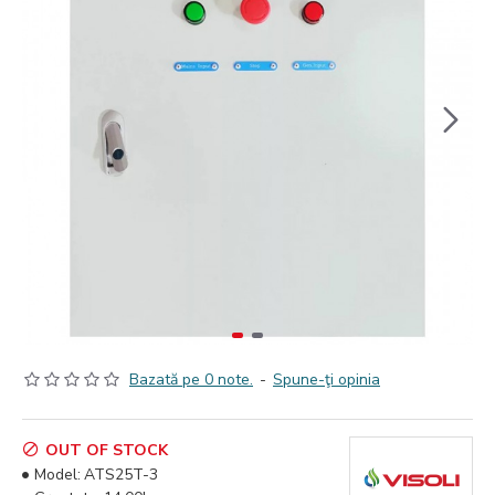
Bazată pe 0 note.
-
Spune-ţi opinia
OUT OF STOCK
Model:
ATS25T-3