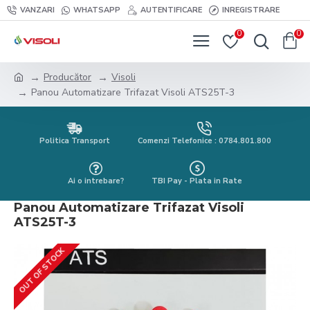
VANZARI
WHATSAPP
AUTENTIFICARE
INREGISTRARE
0
0
Producător
Visoli
Panou Automatizare Trifazat Visoli ATS25T-3
Politica Transport
Comenzi Telefonice : 0784.801.800
Ai o intrebare?
TBI Pay - Plata in Rate
Panou Automatizare Trifazat Visoli
ATS25T-3
OUT OF STOCK