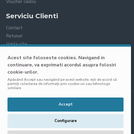
Voucher cadou
Serviciu Clienti
Contact
Retururi
Harta site
Prelucrarea datelor cu caracter personal
Acest site foloseste cookies. Navigand in
continuare, va exprimati acordul asupra folosiri
cookie-urilor.
Apăsând Accept sau navigând pe acest website, ești de acord să
permiți colectarea de informații prin cookie-uri sau tehnologii
similare.
Copyright © 2025, VisoliShop, Toate Drepturile Rezervate
Accept
Configurare