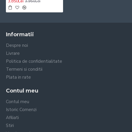
3,850Lei
3,950Lei
Informatii
Despre noi
Livrare
Politica de confidentialitate
Termeni si conditii
Plata in rate
Contul meu
Contul meu
Istoric Comenzi
Afiliati
Stiri