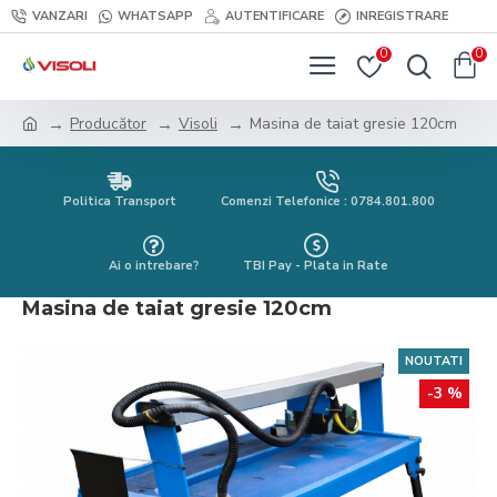
VANZARI
WHATSAPP
AUTENTIFICARE
INREGISTRARE
0
0
Producător
Visoli
Masina de taiat gresie 120cm
Politica Transport
Comenzi Telefonice : 0784.801.800
Ai o intrebare?
TBI Pay - Plata in Rate
Masina de taiat gresie 120cm
NOUTATI
-3 %