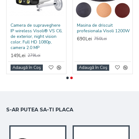
Lungime maximă de
1200 mm
tăiere
Tăiere la 45° (înclinare)
Da
Camera de supraveghere
Masina de driscuit
IP wireless Visoli® VS C6,
profesionala Visoli 1200W
Greutate netă
52 kg
de exterior, night vision
690Lei
750Lei
color, Full HD 1080p,
Dimensiune masă de
1260 × 510 mm
camera 2.0 MP
lucru
149Lei
279Lei
1600 × 600 × 568
Dimensiune ambalaj
Adaugă în Coş
Adaugă în Coş
mm
S-AR PUTEA SA-TI PLACA