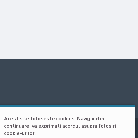
ebuie colectate
mpului de
e potrivită
Acest site foloseste cookies. Navigand in
continuare, va exprimati acordul asupra folosiri
cookie-urilor.