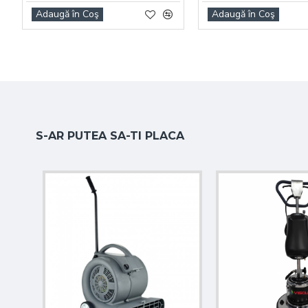
Viteză maximă
10 km/h
Adaugă în Coş
Adaugă în Coş
Conexiune electrică
230V
Încărcător baterie
Da
Greutate proprie
396 kg
Dimensiuni
1600 x 1250 x 1300 mm
S-AR PUTEA SA-TI PLACA
Sistem anti-praf
Pulverizare lichid acționată ele
Funcții și dotări
Sistem de aruncare directă a deșeurilor în colector
Sistem de aspirare pentru controlul prafului
Filtru performant pentru reținerea particulelor
Șasiu din oțel pentru condiții grele de lucru
Sistem de compactare pentru creșterea capacității c
Perii laterale cu ridicare automată la oprirea mașinii
Schimbare matură principală fără unelte