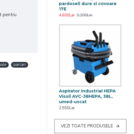
pardoseli dure si covoare
17E
vit pentru
5,200Lei
4,600Lei
hale
parcari
Aspirator industrial HEPA
Visoli AVC-38HEPA, 38L,
umed-uscat
2,550Lei
logistice,
VEZI TOATE PRODUSELE