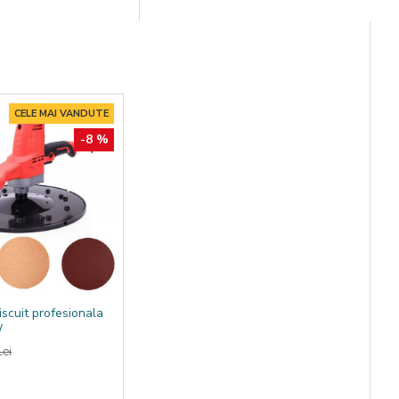
apidă, eficientă
CELE MAI VANDUTE
-8 %
iscuit profesionala
W
ei