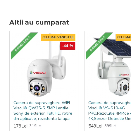
Utilajul poate colecta praf fin, murdărie, resturi solide și p
și cu reducerea prafului în aer.
Altii au cumparat
Date tehnice
Brand
Visoli
CELE MAI VANDUTE
CELE MA
SUMMER DEALS
SUMMER DEALS
-44 %
Model
52AH
Tip produs
Mașină de măturat industrială
Funcționare
Electrică
Lățime de lucru
1300 mm
Eficiență de lucru
7380 m²/h
Camera de supraveghere WIFI
Camera de supraveghe
Visoli® QW25-5, 5MP Lentile
Visoli® VS-S10-4G
Colector
85 litri
Sony, de exterior, Full HD, rotire
PRO,Rezolutie 4MP,de e
din aplicatie, rezistenta la apa
4K,Senzor Detectie U
Motor
800W
179Lei
549Lei
319Lei
899Lei