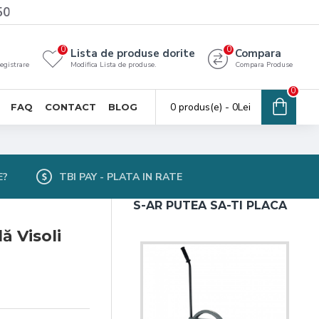
50
0
0
Lista de produse dorite
Compara
registrare
Modifica Lista de produse.
Compara Produse
0
0 produs(e) - 0Lei
FAQ
CONTACT
BLOG
E?
TBI PAY - PLATA IN RATE
S-AR PUTEA SA-TI PLACA
ă Visoli