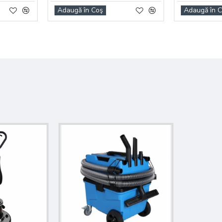
Adaugă în Coş
Adaugă în 
ctric
olectorului