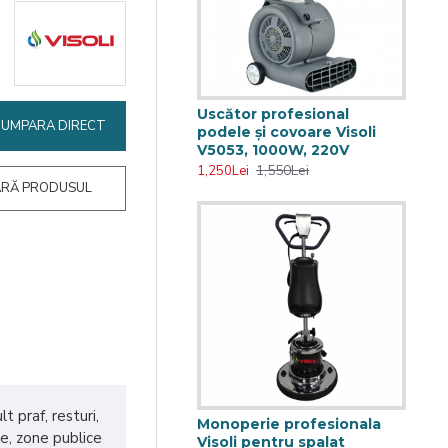
Uscător profesional
CUMPARA DIRECT
podele și covoare Visoli
V5053, 1000W, 220V
1,550Lei
1,250Lei
RĂ PRODUSUL
t praf, resturi,
Monoperie profesionala
ce, zone publice
Visoli pentru spalat