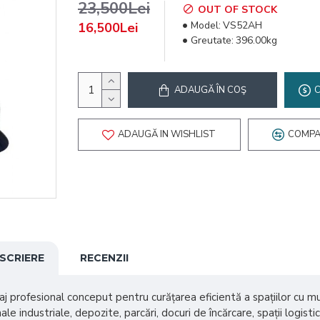
23,500Lei
OUT OF STOCK
Model:
VS52AH
16,500Lei
Greutate:
396.00kg
ADAUGĂ ÎN COŞ
ADAUGĂ IN WISHLIST
COMPA
SCRIERE
RECENZII
aj profesional conceput pentru curățarea eficientă a spațiilor cu mul
le industriale, depozite, parcări, docuri de încărcare, spații logisti