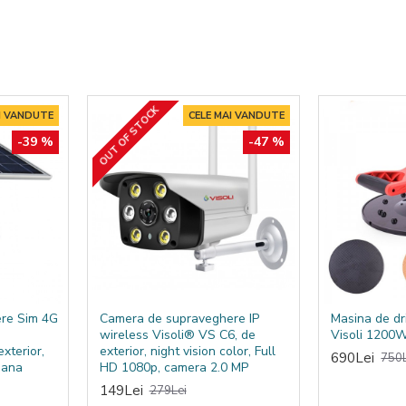
ietriș, fiind potrivit pentru aplicații unde este nevoie de măturare r
OUT OF STOCK
I VANDUTE
CELE MAI VANDUTE
-39 %
-47 %
re Sim 4G
Camera de supraveghere IP
Masina de dr
wireless Visoli® VS C6, de
Visoli 1200
xterior,
exterior, night vision color, Full
690Lei
750L
mana
HD 1080p, camera 2.0 MP
149Lei
279Lei