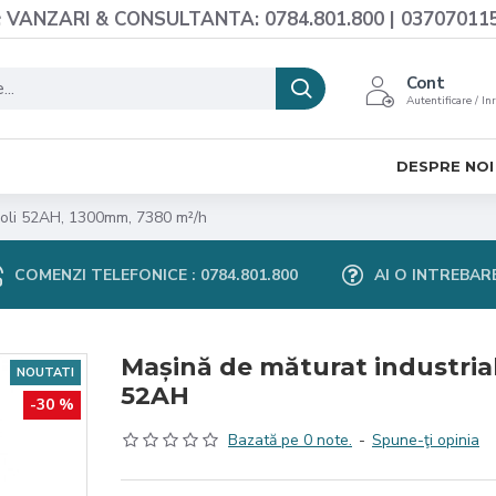
VANZARI & CONSULTANTA: 0784.801.800 | 03707011
Cont
Autentificare / In
DESPRE NOI
isoli 52AH, 1300mm, 7380 m²/h
COMENZI TELEFONICE : 0784.801.800
AI O INTREBAR
Mașină de măturat industrial
NOUTATI
52AH
-30 %
Bazată pe 0 note.
-
Spune-ţi opinia