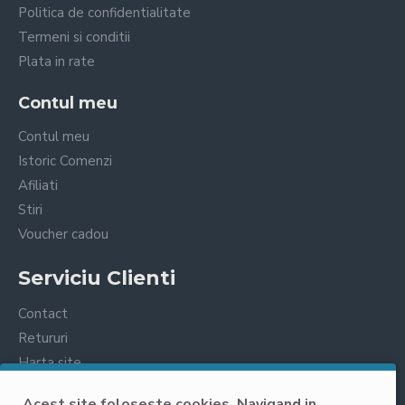
Politica de confidentialitate
Termeni si conditii
Plata in rate
Contul meu
Contul meu
Istoric Comenzi
Afiliati
Stiri
Voucher cadou
Serviciu Clienti
Contact
Retururi
Harta site
Prelucrarea datelor cu caracter personal
Acest site foloseste cookies. Navigand in