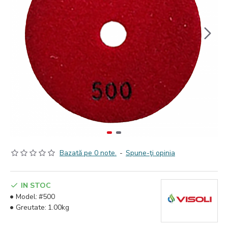
Bazată pe 0 note.
-
Spune-ţi opinia
IN STOC
Model:
#500
Greutate:
1.00kg