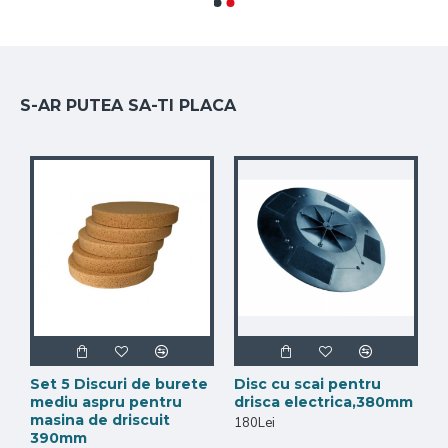
plăcut suprafețelor din beton.
6.
Reducerea Texturii Aspre
: Ajută la
netezirea suprafețelor aspre, fiind
potrivit pentru utilizări pe podele, pereți
S-AR PUTEA SA-TI PLACA
sau alte structuri din beton.
Set 5 Discuri de burete
Disc cu scai pentru
mediu aspru pentru
drisca electrica,380mm
masina de driscuit
180Lei
390mm