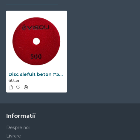
Disc slefuit beton #500 Visoli
60Lei
Informatii
Despre noi
Livrare