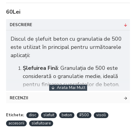
60Lei
DESCRIERE
Discul de șlefuit beton cu granulatia de 500
este utilizat în principal pentru următoarele
aplicații:
Șlefuirea Fină
: Granulația de 500 este
considerată o granulatie medie, ideală
pentru finisarea suprafețelor de beton.
Aceasta ajută la obținerea unei texturi
RECENZII
uniforme și la îndepărtarea
imperfecțiunilor de pe suprafața
Etichete:
disc
slefuit
beton
#500
visoli
betonului.
accesorii
slefuitoare
Îndepărtarea Zgârieturilor
: Este eficient