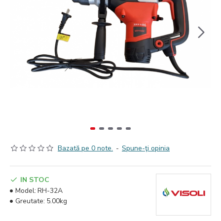
Bazată pe 0 note.
-
Spune-ţi opinia
IN STOC
Model:
RH-32A
Greutate:
5.00kg