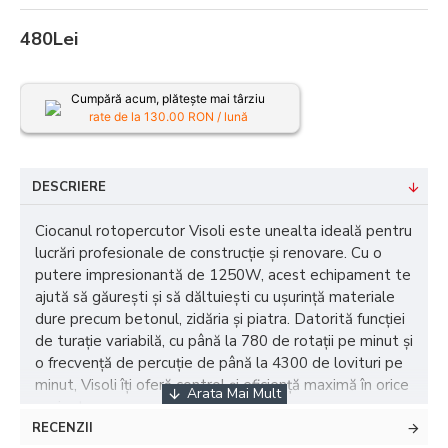
480Lei
Cumpără acum, plătește mai târziu
rate de la
130.00
RON / lună
DESCRIERE
Ciocanul rotopercutor Visoli este unealta ideală pentru
lucrări profesionale de construcție și renovare. Cu o
putere impresionantă de 1250W, acest echipament te
ajută să găurești și să dăltuiești cu ușurință materiale
dure precum betonul, zidăria și piatra. Datorită funcției
de turație variabilă, cu până la 780 de rotații pe minut și
o frecvență de percuție de până la 4300 de lovituri pe
minut, Visoli îți oferă control și eficiență maximă în orice
proiect.
RECENZII
Caracteristici: