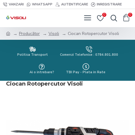
VANZARI
WHATSAPP
AUTENTIFICARE
INREGISTRARE
0
0
Producător
Visoli
Ciocan Rotopercutor Visoli
Politica Transport
Comenzi Telefonice : 0784.801.800
Ai o intrebare?
TBI Pay - Plata in Rate
Ciocan Rotopercutor Visoli