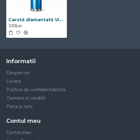
Carotă diamantată VISOLI Ø42 mm pentru găurire beton și zidărie
320Lei
Informatii
Despre noi
Livrare
Politica de confidentialitate
Termeni si conditii
Plata in rate
Contul meu
Contul meu