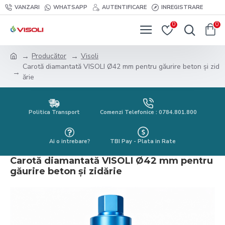
VANZARI
WHATSAPP
AUTENTIFICARE
INREGISTRARE
0
0
Producător
Visoli
Carotă diamantată VISOLI Ø42 mm pentru găurire beton și zid
ărie
Politica Transport
Comenzi Telefonice : 0784.801.800
Ai o intrebare?
TBI Pay - Plata in Rate
Carotă diamantată VISOLI Ø42 mm pentru
găurire beton și zidărie