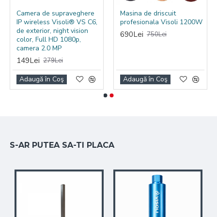
Camera de supraveghere
Masina de driscuit
IP wireless Visoli® VS C6,
profesionala Visoli 1200W
de exterior, night vision
690Lei
750Lei
color, Full HD 1080p,
camera 2.0 MP
149Lei
279Lei
Adaugă în Coş
Adaugă în Coş
S-AR PUTEA SA-TI PLACA