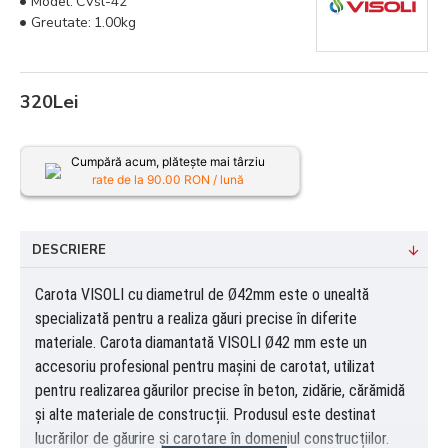
Model:
CVsl-42
Greutate:
1.00kg
320Lei
Cumpără acum, plătește mai târziu
rate de la
90.00
RON / lună
DESCRIERE
Carota VISOLI cu diametrul de Ø42mm
este o unealtă
specializată pentru
a realiza găuri precise în diferite
materiale.
Carota diamantată VISOLI Ø42 mm este un
accesoriu profesional pentru mașini de carotat, utilizat
pentru realizarea găurilor precise în beton, zidărie, cărămidă
și alte materiale de construcții. Produsul este destinat
lucrărilor de găurire și carotare în domeniul construcțiilor.