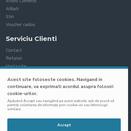
Istoric Comenzi
Afiliati
Stiri
Voucher cadou
Serviciu Clienti
Contact
Retururi
Harta site
Prelucrarea datelor cu caracter personal
Acest site foloseste cookies. Navigand in
continuare, va exprimati acordul asupra folosiri
cookie-urilor.
Apăsând Accept sau navigând pe acest website, ești de acord să
permiți colectarea de informații prin cookie-uri sau tehnologii
similare.
Copyright © 2025, VisoliShop, Toate Drepturile Rezervate
Accept