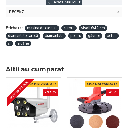
RECENZII
Etichete:
masina de carotat
carote
visoli Ø42mm
diamantate carotă
diamantată
pentru
găurire
beton
și
zidărie
Altii au cumparat
OUT OF STOCK
CELE MAI VANDUTE
CELE MAI VANDUTE
-47 %
-8 %