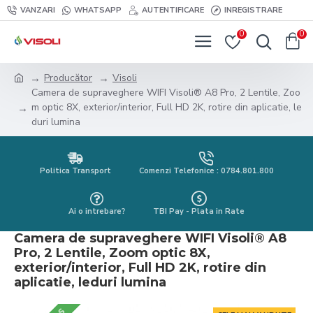
VANZARI
WHATSAPP
AUTENTIFICARE
INREGISTRARE
0
0
Producător
Visoli
Camera de supraveghere WIFI Visoli® A8 Pro, 2 Lentile, Zoo
m optic 8X, exterior/interior, Full HD 2K, rotire din aplicatie, le
duri lumina
Politica Transport
Comenzi Telefonice : 0784.801.800
Ai o intrebare?
TBI Pay - Plata in Rate
Camera de supraveghere WIFI Visoli® A8
Pro, 2 Lentile, Zoom optic 8X,
exterior/interior, Full HD 2K, rotire din
aplicatie, leduri lumina