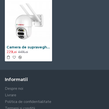
Camera de supraveghere WIFI Visoli® A8 Pro, 2 Lentile, Zoom optic 8X, exterior/interior, Full HD 2K, rotire din aplicatie, leduri lumina
229Lei
449Lei
Informatii
Despre noi
Livrare
Politica de confidentialitate
Termeni si conditii