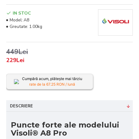
IN STOC
Model:
A8
Greutate:
1.00kg
449Lei
229Lei
Cumpără acum, plătește mai târziu
rate de la
67.25
RON / lună
DESCRIERE
Puncte forte ale modelului
Visoli® A8 Pro