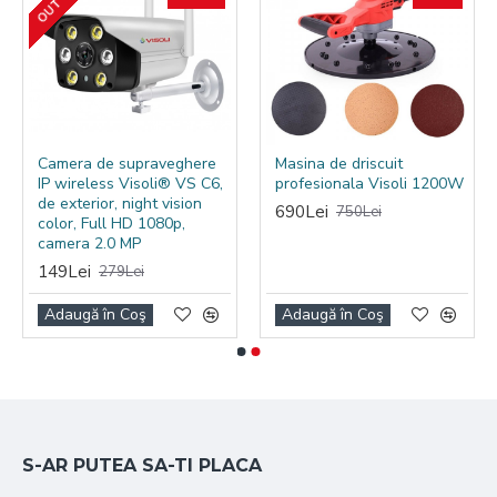
Camera de supraveghere
Masina de driscuit
IP wireless Visoli® VS C6,
profesionala Visoli 1200W
de exterior, night vision
690Lei
750Lei
color, Full HD 1080p,
camera 2.0 MP
149Lei
279Lei
Adaugă în Coş
Adaugă în Coş
S-AR PUTEA SA-TI PLACA