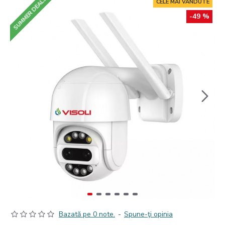
SUMMER DEALS
CELE MAI VANDUTE
-49 %
Bazată pe 0 note.
-
Spune-ţi opinia