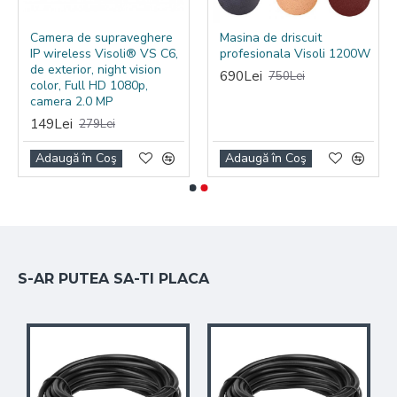
Camera de supraveghere
Masina de driscuit
IP wireless Visoli® VS C6,
profesionala Visoli 1200W
de exterior, night vision
690Lei
750Lei
color, Full HD 1080p,
camera 2.0 MP
149Lei
279Lei
Adaugă în Coş
Adaugă în Coş
Camera de supraveghere WiFi
Visoli® A10 Pro
este o
soluție de securitate avansată, proiectată pentru a
oferi monitorizare și supraveghere fiabile. Această
cameră wireless beneficiază de o rezoluție de 5
megapixeli, asigurând imagini clare și detaliate.
S-AR PUTEA SA-TI PLACA
Cu funcționalitatea sa WiFi, această cameră poate fi
instalată și configurată ușor, fără a necesita cabluri
suplimentare. Poți accesa în timp real imagini și
înregistrări video de pe camera de supraveghere prin
intermediul aplicației mobile dedicate, utilizând
telefonul tău inteligent sau tableta.