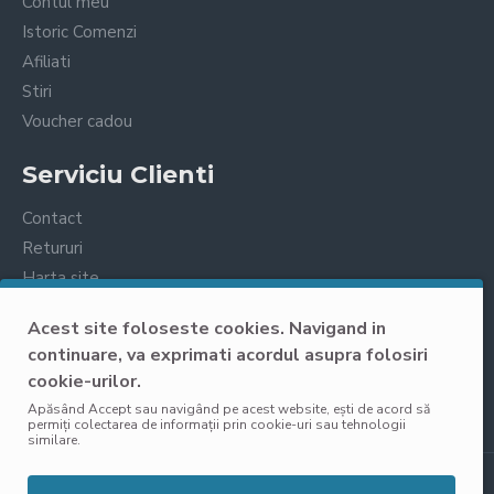
Contul meu
Istoric Comenzi
Afiliati
Stiri
Voucher cadou
Serviciu Clienti
Contact
Retururi
Harta site
Prelucrarea datelor cu caracter personal
Acest site foloseste cookies. Navigand in
continuare, va exprimati acordul asupra folosiri
cookie-urilor.
Apăsând Accept sau navigând pe acest website, ești de acord să
permiți colectarea de informații prin cookie-uri sau tehnologii
similare.
Alarma la detectia de
miscare
Copyright © 2025, VisoliShop, Toate Drepturile Rezervate