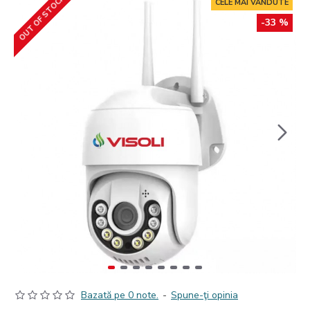
OUT OF STOCK
CELE MAI VANDUTE
-33 %
Bazată pe 0 note.
-
Spune-ţi opinia