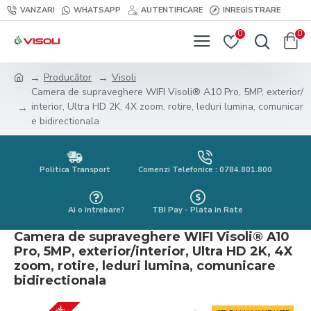
VANZARI
WHATSAPP
AUTENTIFICARE
INREGISTRARE
0
0
Producător
Visoli
Camera de supraveghere WIFI Visoli® A10 Pro, 5MP, exterior/
interior, Ultra HD 2K, 4X zoom, rotire, leduri lumina, comunicar
e bidirectionala
Politica Transport
Comenzi Telefonice : 0784.801.800
Ai o intrebare?
TBI Pay - Plata in Rate
Camera de supraveghere WIFI Visoli® A10
Pro, 5MP, exterior/interior, Ultra HD 2K, 4X
zoom, rotire, leduri lumina, comunicare
bidirectionala