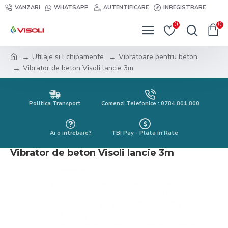
VANZARI
WHATSAPP
AUTENTIFICARE
INREGISTRARE
0
0
Utilaje si Echipamente
Vibratoare pentru beton
Vibrator de beton Visoli lancie 3m
Politica Transport
Comenzi Telefonice : 0784.801.800
Ai o intrebare?
TBI Pay - Plata in Rate
Vibrator de beton Visoli lancie 3m