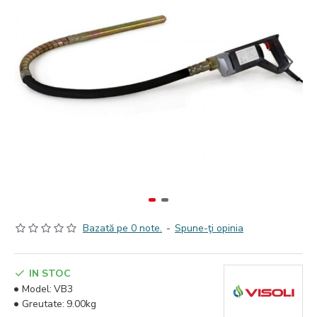
Bazată pe 0 note.
-
Spune-ţi opinia
IN STOC
Model:
VB3
Greutate:
9.00kg