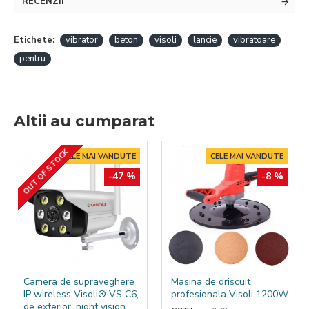
RECENZII
Putere Motor
1.2 kW (1200 W)
Vibrații
12,000 - 14,000 vibrații/minut
Etichete:
vibrator
beton
visoli
lancie
vibratoare
Greutate
9 kg
pentru
Lungimea lancei
3 m
Diametrul lancei
50 mm
Altii au cumparat
Grad de protecție
IP65
OUT OF STOCK
CELE MAI VANDUTE
CELE MAI VANDUTE
-47 %
-8 %
Camera de supraveghere
Masina de driscuit
IP wireless Visoli® VS C6,
profesionala Visoli 1200W
de exterior, night vision