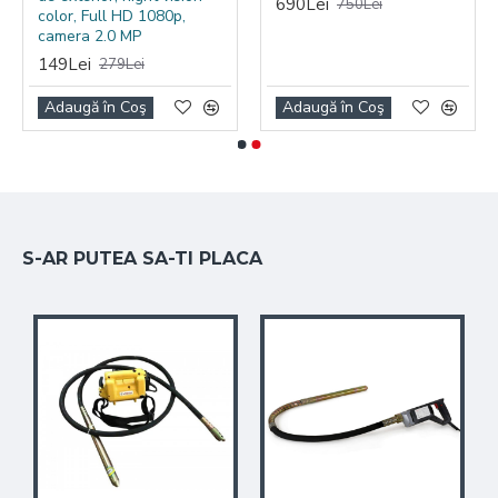
690Lei
750Lei
color, Full HD 1080p,
camera 2.0 MP
149Lei
279Lei
Adaugă în Coş
Adaugă în Coş
S-AR PUTEA SA-TI PLACA