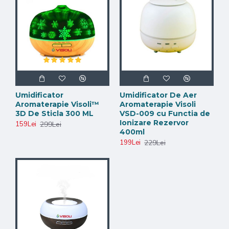
Cu un design modern combinat cu 7 culori LED, acest
umidificator va da un plus camerei dvs si mai mult ca
sigur va atrage toate privirile
Datorita telecomenzii incluse in pachet veti avea la
indemana toate functiile aparatului.
Umidificator
Umidificator De Aer
Aromaterapie Visoli™
Aromaterapie Visoli
3D De Sticla 300 ML
VSD-009 cu Functia de
Ionizare Rezervor
299Lei
159Lei
400ml
229Lei
199Lei