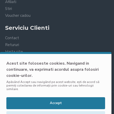
Afiliati
Stiri
Voucher cadou
Serviciu Clienti
Contact
Retururi
Harta site
Prelucrarea datelor cu caracter personal
Acest site foloseste cookies. Navigand in
continuare, va exprimati acordul asupra folosiri
cookie-urilor.
Apăsând Accept sau navigând pe acest website, ești de acord să
permiți colectarea de informații prin cookie-uri sau tehnologii
similare.
Copyright © 2025, VisoliShop, Toate Drepturile Rezervate
Accept