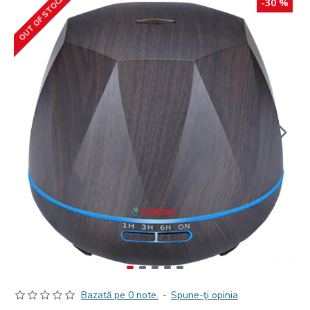
OUT OF STOCK
-30 %
Bazată pe 0 note.
-
Spune-ţi opinia