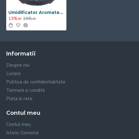
Umidificator Aromaterapie Visoli™ VS-630, Capacitate 550 ml, ultrasonic, Aromatherapy, 7 Culori, Wenge color cu Telecomanda
139Lei
199Lei
Informatii
Despre noi
Livrare
Politica de confidentialitate
Termeni si conditii
Plata in rate
Contul meu
Contul meu
Istoric Comenzi