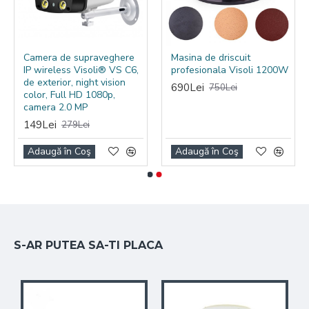
SETAREA TIMPULUI: Prin apasarea butonului "Mist" se
Camera de supraveghere
Masina de driscuit
poate seta durata de functionare a aparatului la
IP wireless Visoli® VS C6,
profesionala Visoli 1200W
1h,3H,6H sau continu. La atingerea timpului selectat
de exterior, night vision
690Lei
750Lei
de dvs sau cand se epuizeaza apa din rezervor, acesta
color, Full HD 1080p,
se opreste automat. Prin designul si functiile sale
camera 2.0 MP
umidificatorul Visoli VS-630 creaza o atmosfera
149Lei
279Lei
romantica si relaxanta fie ca este in dormitorul sau in
Adaugă în Coş
Adaugă în Coş
biroul dvs.
S-AR PUTEA SA-TI PLACA