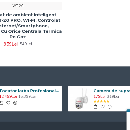
WT-20
t de ambient inteligent
-20 PRO, WI-FI, Controlat
Internet/Smartphone,
 Cu Orice Centrala Termica
Pe Gaz
359Lei
549Lei
Tocator Iarba Profesional ATV Visoli VST120 - Motor Briggs & Stratton
12,499Lei
179Lei
15,399Lei
319Lei