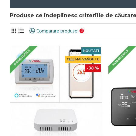
Produse ce îndeplinesc criteriile de căutar
Comparare produse
0
NOUTATI
SUMMER DEALS
SUMMER DEALS
CELE MAI VANDUTE
-38 %