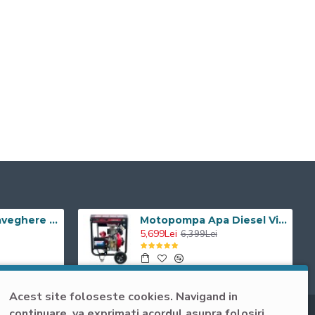
Camera de supraveghere WIFI Visoli® QW25-5, 5MP Lentile Sony, de exterior, Full HD, rotire din aplicatie, rezistenta la apa
Motopompa Apa Diesel Visoli TDH100CLE 4 Toli - Pornire Electrica - 60M Verticala
5,699Lei
6,399Lei
Acest site foloseste cookies. Navigand in
continuare, va exprimati acordul asupra folosiri