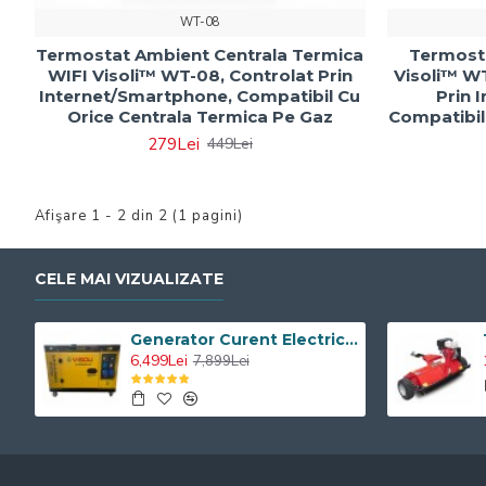
WT-08
Termostat Ambient Centrala Termica
Termosta
WIFI Visoli™ WT-08, Controlat Prin
Visoli™ WT
Internet/Smartphone, Compatibil Cu
Prin 
Orice Centrala Termica Pe Gaz
Compatibil
279Lei
449Lei
Afişare 1 - 2 din 2 (1 pagini)
CELE MAI VIZUALIZATE
Generator Curent Electric Diesel Profesional Monofazic 7.5 KW Visoli® DG-9000LDE
6,499Lei
7,899Lei