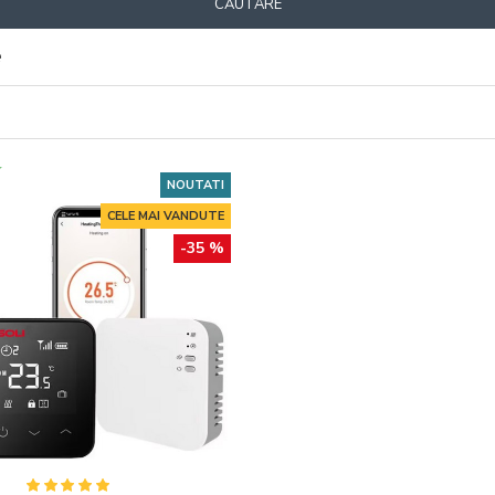
CĂUTARE
e
NOUTATI
CELE MAI VANDUTE
-35 %