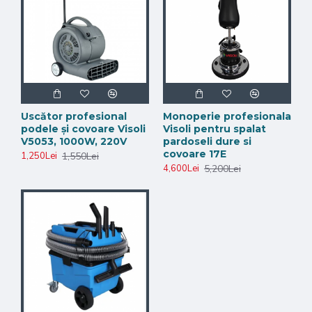
Utilizare
Pardoseli dure și covoare
Alimentare
220 - 240V / 50Hz
Putere nominală
1100W
Viteză rotație disc
175 rpm
Uscător profesional
Monoperie profesionala
Diametru disc
17 inch
podele și covoare Visoli
Visoli pentru spalat
V5053, 1000W, 220V
pardoseli dure si
covoare 17E
1,550Lei
Rezervor apă
12L
1,250Lei
5,200Lei
4,600Lei
Lungime cablu
13 m
alimentare
Greutate
50 kg
Dimensiuni
430 x 550 x 1170 mm
Pachetul conține
Monoperie profesională Visoli 17 inch