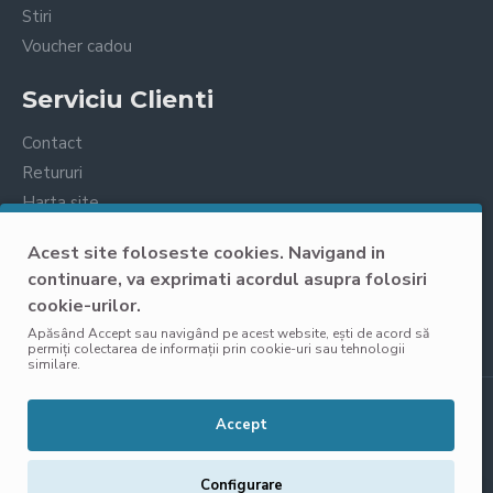
Stiri
Voucher cadou
Serviciu Clienti
Contact
Retururi
Harta site
Prelucrarea datelor cu caracter personal
Acest site foloseste cookies. Navigand in
continuare, va exprimati acordul asupra folosiri
cookie-urilor.
Apăsând Accept sau navigând pe acest website, ești de acord să
permiți colectarea de informații prin cookie-uri sau tehnologii
similare.
Copyright © 2025, VisoliShop, Toate Drepturile Rezervate
Accept
Configurare