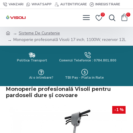
VANZARI
WHATSAPP
AUTENTIFICARE
INREGISTRARE
0
0
Sisteme De Curatenie
Monoperie profesională Visoli 17 inch, 1100W, rezervor 12L
Politica Transport
Comenzi Telefonice : 0784.801.800
Ai o intrebare?
TBI Pay - Plata in Rate
Monoperie profesională Visoli pentru
pardoseli dure și covoare
-1 %