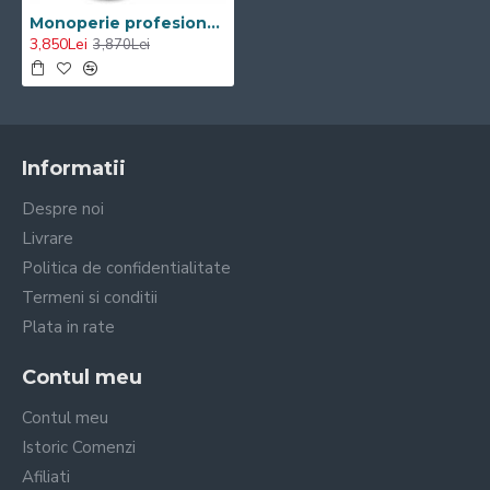
Monoperie profesională Visoli 17 inch, 1100W, rezervor 12L
3,850Lei
3,870Lei
Informatii
Despre noi
Livrare
Politica de confidentialitate
Termeni si conditii
Plata in rate
Contul meu
Contul meu
Istoric Comenzi
Afiliati