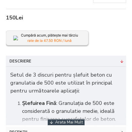
150Lei
Cumpără acum, plătește mai târziu
rate de la
47.50
RON / lună
DESCRIERE
Setul de 3 discuri pentru șlefuit beton cu
granulatia de 500 este utilizat în principal
pentru următoarele aplicații:
Șlefuirea Fină
: Granulația de 500 este
considerată o granulatie medie, ideală
pentru finisarea suprafețelor de beton.
Aceasta ajută la obținerea unei texturi