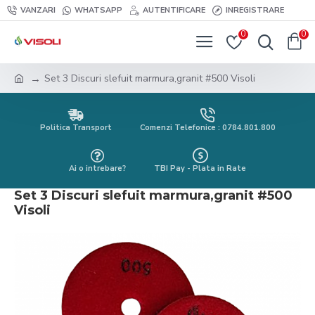
VANZARI
WHATSAPP
AUTENTIFICARE
INREGISTRARE
0
0
Set 3 Discuri slefuit marmura,granit #500 Visoli
Politica Transport
Comenzi Telefonice : 0784.801.800
Ai o intrebare?
TBI Pay - Plata in Rate
Set 3 Discuri slefuit marmura,granit #500
Visoli