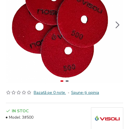
Bazată pe 0 note.
-
Spune-ţi opinia
IN STOC
Model:
3#500