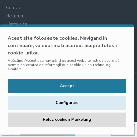
Contact
Retururi
Harta site
Prelucrarea datelor cu caracter personal
Acest site foloseste cookies. Navigand in
continuare, va exprimati acordul asupra folosiri
cookie-urilor.
Apăsând Accept sau navigând pe acest website, ești de acord să
permiți colectarea de informații prin cookie-uri sau tehnologii
similare.
Copyright © 2025, VisoliShop, Toate Drepturile Rezervate
Accept
Configurare
Refuz cookiuri Marketing
ADAUGĂ ÎN COŞ