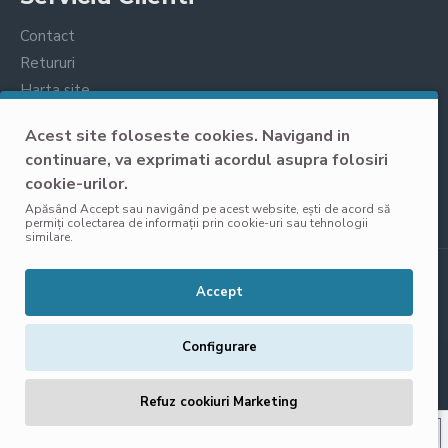
Contact
Retururi
Harta site
Prelucrarea datelor cu caracter personal
Acest site foloseste cookies. Navigand in
continuare, va exprimati acordul asupra folosiri
cookie-urilor.
Apăsând Accept sau navigând pe acest website, ești de acord să
permiți colectarea de informații prin cookie-uri sau tehnologii
similare.
Copyright © 2025, VisoliShop, Toate Drepturile Rezervate
Accept
Configurare
Refuz cookiuri Marketing
ADAUGĂ ÎN COŞ