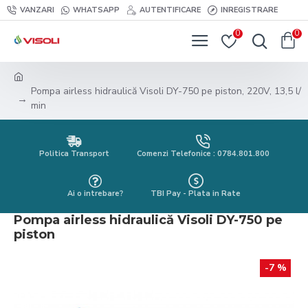
VANZARI
WHATSAPP
AUTENTIFICARE
INREGISTRARE
0
0
Pompa airless hidraulică Visoli DY-750 pe piston, 220V, 13,5 l/
min
Politica Transport
Comenzi Telefonice : 0784.801.800
Ai o intrebare?
TBI Pay - Plata in Rate
Pompa airless hidraulică Visoli DY-750 pe
piston
-7 %