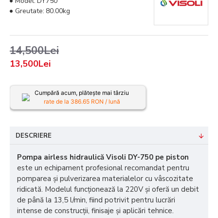
Model:
DY750
Greutate:
80.00kg
14,500Lei
13,500Lei
Cumpără acum, plătește mai târziu
rate de la
386.65
RON / lună
DESCRIERE
Pompa airless hidraulică Visoli DY-750 pe piston
este un echipament profesional recomandat pentru
pomparea și pulverizarea materialelor cu vâscozitate
ridicată. Modelul funcționează la 220V și oferă un debit
de până la 13,5 l/min, fiind potrivit pentru lucrări
intense de construcții, finisaje și aplicări tehnice.