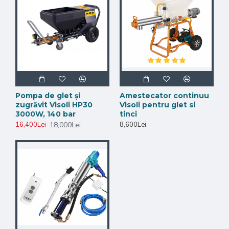
Model
DY-750
Tip produs
Pompă airless hidraulică
Tip
Pe piston hidraulic
funcționare
Alimentare
220V
Pompa de glet și
Amestecator continuu
Debit
13,5 l/min
zugrăvit Visoli HP30
Visoli pentru glet si
3000W, 140 bar
tinci
Materiale
Glet, tencuială, chit, gips, materiale
18,000Lei
16,400Lei
8,600Lei
compatibile
epoxidice, bituminoase și ignifuge
Număr
Până la 3 pistoale simultan
pistoale
Furtun
15 m, 3/8"
material
Furtun
1 m, 1/4"
manevrare