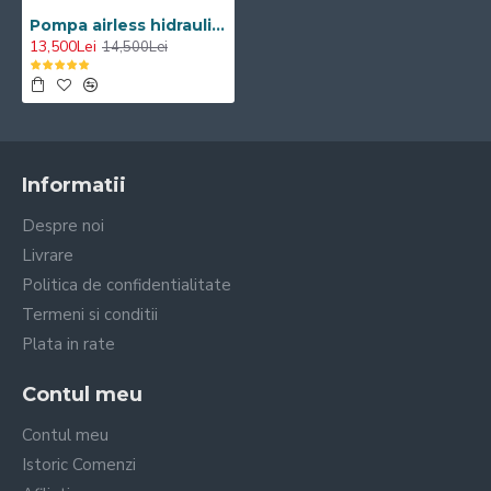
cu materiale vâscoase.
Pompa airless hidraulică Visoli DY-750 pe piston, 220V, 13,5 l/min
13,500Lei
14,500Lei
Informatii
Despre noi
Livrare
Politica de confidentialitate
Termeni si conditii
Plata in rate
Contul meu
Contul meu
Istoric Comenzi