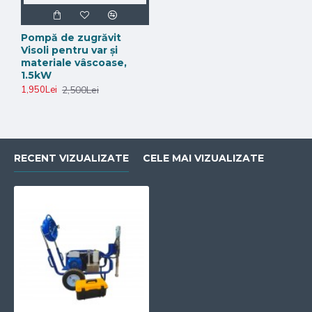
Echipare standard
Pompă de zugrăvit
Visoli pentru var și
Cart robust cu roți mari pneumatice
materiale vâscoase,
Pompă cu piston hidraulic de mare capacitate
1.5kW
Pistol airless
2,500Lei
1,950Lei
Furtun material 15 m, 3/8"
Furtun pentru manevrare 1 m, 1/4"
De ce să alegi Visoli DY-750?
RECENT VIZUALIZATE
CELE MAI VIZUALIZATE
Pompa airless hidraulică Visoli DY-750
este
potrivită pentru lucrări unde o pompă standard de
zugrăvit sau glet nu este suficientă. Datorită
sistemului hidraulic pe piston și debitului de 13,5 l/min,
echipamentul poate lucra cu materiale dense și aplicații
profesionale cu cerințe ridicate.
Este o alegere potrivită pentru șantiere, lucrări
industriale, finisaje speciale și aplicări unde contează
productivitatea, mobilitatea și capacitatea de a lucra