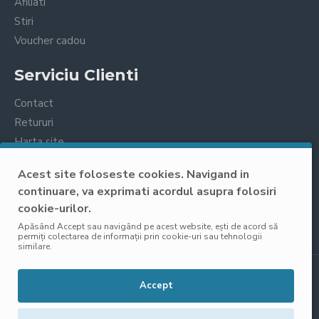
Afiliati
Stiri
Voucher cadou
Serviciu Clienti
Contact
Retururi
Harta site
Prelucrarea datelor cu caracter personal
Acest site foloseste cookies. Navigand in
continuare, va exprimati acordul asupra folosiri
cookie-urilor.
Apăsând Accept sau navigând pe acest website, ești de acord să
permiți colectarea de informații prin cookie-uri sau tehnologii
similare.
Copyright © 2025, VisoliShop, Toate Drepturile Rezervate
Accept