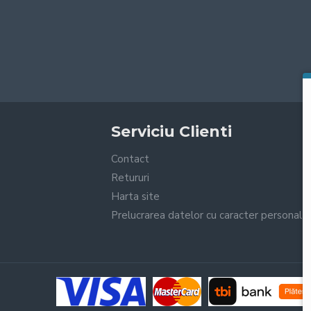
Serviciu Clienti
Contact
Retururi
Harta site
Prelucrarea datelor cu caracter personal