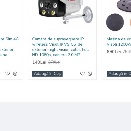
xcelent in conditii de temperatura scazuta.
oltaic datorita cresterii performantei modulelor fotovoltaice.
mai multa radiatie solara si o foaie care fac
e ca excesul de lumina solara
nourile solare nu il folosesc.
re Sim 4G
Camera de supraveghere IP
Masina de dr
wireless Visoli® VS C6, de
Visoli 1200
comparatie cu panourile solare fotovoltaice cu aceeasi distributie,
reduc
xterior,
exterior, night vision color, Full
690Lei
750L
mana
HD 1080p, camera 2.0 MP
149Lei
279Lei
Adaugă în Coş
Adaugă în 