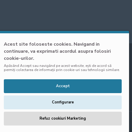
Acest site foloseste cookies. Navigand in
continuare, va exprimati acordul asupra folosiri
cookie-urilor.
Apăsând Accept sau navigând pe acest website, ești de acord să
permiți colectarea de informații prin cookie-uri sau tehnologii similare.
Accept
Configurare
Refuz cookiuri Marketing