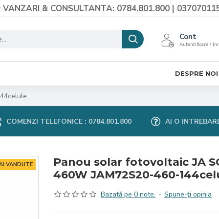
VANZARI & CONSULTANTA: 0784.801.800 | 03707011
Cont
Autentificare / In
DESPRE NOI
44celule
COMENZI TELEFONICE : 0784.801.800
AI O INTREBAR
Panou solar fotovoltaic JA 
MAI VANDUTE
460W JAM72S20-460-144cel
Bazată pe 0 note.
-
Spune-ţi opinia