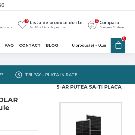
50
0
0
Lista de produse dorite
Compara
registrare
Modifica Lista de produse.
Compara Produse
0
0 produs(e) - 0Lei
FAQ
CONTACT
BLOG
E?
TBI PAY - PLATA IN RATE
S-AR PUTEA SA-TI PLACA
SOLAR
ule