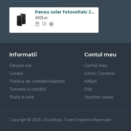
Panou solar fotovoltaic JA SOLAR 460W JAM72S20-460-144celule
460Lei
Informatii
Contul meu
Despre noi
Contul meu
Livrare
Istoric Comenzi
Politica de confidentialitate
Afiliati
Termeni si conditii
Stiri
Plata in rate
Voucher cadou
Copyright © 2025, VisoliShop, Toate Drepturile Rezervate