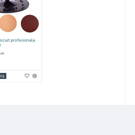
 sa revina in
iscuit profesionala
W
and pretul de
ei
Coş