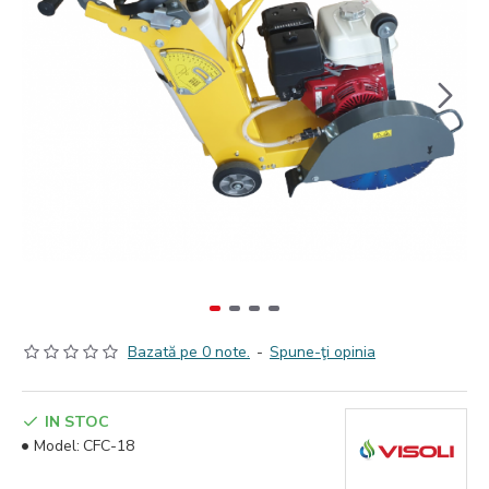
Bazată pe 0 note.
-
Spune-ţi opinia
IN STOC
Model:
CFC-18