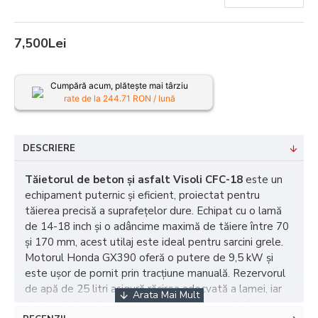
7,500Lei
Cumpără acum, plătește mai târziu
rate de la
244.71
RON / lună
DESCRIERE
Tăietorul de beton și asfalt Visoli CFC-18
este un
echipament puternic și eficient, proiectat pentru
tăierea precisă a suprafețelor dure. Echipat cu o lamă
de 14-18 inch și o adâncime maximă de tăiere între 70
și 170 mm, acest utilaj este ideal pentru sarcini grele.
Motorul Honda GX390 oferă o putere de 9,5 kW și
este ușor de pornit prin tracțiune manuală. Rezervorul
de apă de 25 litri asigură răcirea adecvată a lamei, iar
designul său robust și dimensiunile compacte fac