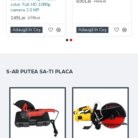
690Lei
750Lei
color, Full HD 1080p,
camera 2.0 MP
149Lei
279Lei
Adaugă în Coş
Adaugă în Coş
S-AR PUTEA SA-TI PLACA