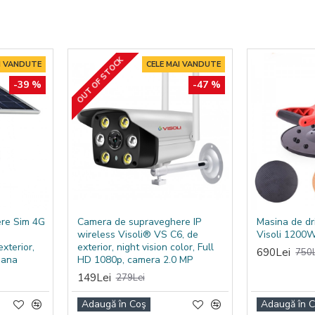
it în spații unde confortul acustic este important, fără disconfort
OUT OF STOCK
I VANDUTE
CELE MAI VANDUTE
-39 %
-47 %
fără ulei
re Sim 4G
Camera de supraveghere IP
Masina de dr
wireless Visoli® VS C6, de
Visoli 1200
xterior,
exterior, night vision color, Full
690Lei
750L
mana
HD 1080p, camera 2.0 MP
149Lei
279Lei
Adaugă în Coş
Adaugă în 