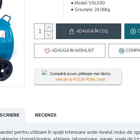
Model:
VSLS50
Greutate:
24.00kg
ADAUGĂ ÎN COŞ
ADAUGĂ IN WISHLIST
COMPA
Cumpără acum, plătește mai târziu
rate de la
472.50
RON / lună
SCRIERE
RECENZII
ndat pentru utilizare în spații interioare unde nivelul redus de z
binete stomatologice, ateliere, laboratoare, garaje, spații de lucru