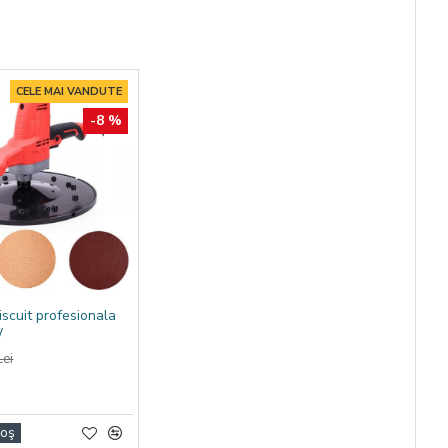
ul produs de
CELE MAI VANDUTE
-8 %
iscuit profesionala
W
ei
Coş