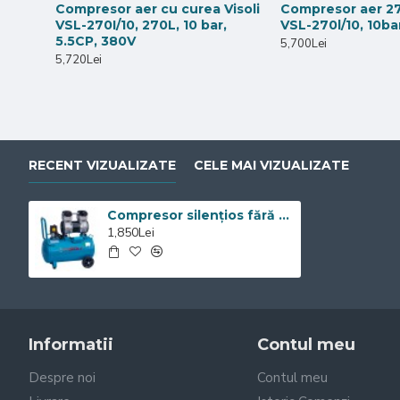
Compresor aer cu curea Visoli
Compresor aer 270
Prin combinația dintre rezervorul de 50L, presiunea maxi
VSL-270I/10, 270L, 10 bar,
VSL-270l/10, 10ba
potrivit pentru cabinete stomatologice, laboratoare, atelier
5.5CP, 380V
5,700Lei
5,720Lei
RECENT VIZUALIZATE
CELE MAI VIZUALIZATE
Compresor silențios fără ulei 50L, 1100W, 10 bar
1,850Lei
Informatii
Contul meu
Despre noi
Contul meu