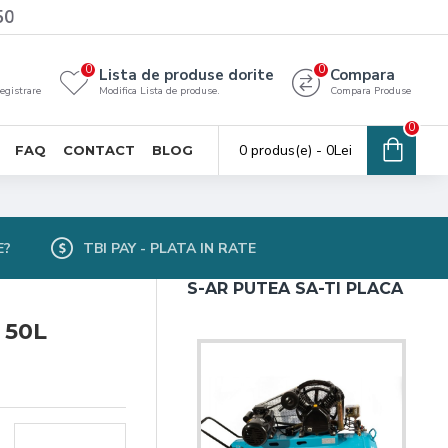
50
0
0
Lista de produse dorite
Compara
registrare
Modifica Lista de produse.
Compara Produse
0
0 produs(e) - 0Lei
FAQ
CONTACT
BLOG
E?
TBI PAY - PLATA IN RATE
S-AR PUTEA SA-TI PLACA
i 50L