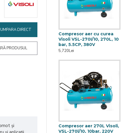
CUMPARA DIRECT
Compresor aer cu curea
Visoli VSL-270I/10, 270L, 10
bar, 5.5CP, 380V
RĂ PRODUSUL
5,720Lei
gomot și
Compresor aer 270L Visoli,
VSL-270l/10, 10bar, 220V
 și aplicații