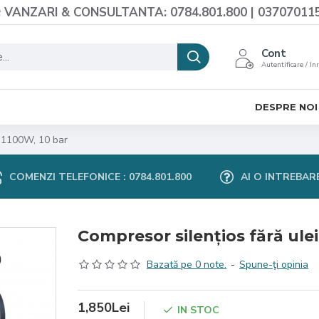
VANZARI & CONSULTANTA: 0784.801.800 | 03707011
Cont
Autentificare / In
DESPRE NOI
, 1100W, 10 bar
COMENZI TELEFONICE : 0784.801.800
AI O INTREBAR
Compresor silențios fără ule
Bazată pe 0 note.
-
Spune-ţi opinia
1,850Lei
IN STOC