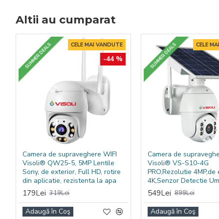
Datorită nivelului redus de zgomot, produsul poate fi folos
Altii au cumparat
compresoarele clasice mai zgomotoase.
Date tehnice
CELE MAI VANDUTE
CELE MA
SUMMER DEALS
SUMMER DEALS
-44 %
Tip produs
Compresor aer silențios 
Capacitate butelie
50 L
Presiune maximă cazan
10 bar
Presiune maximă de lucru
8 bar
Putere motor
1100W
Camera de supraveghere WIFI
Camera de supraveghe
Visoli® QW25-5, 5MP Lentile
Visoli® VS-S10-4G
Număr cilindri
2
Sony, de exterior, Full HD, rotire
PRO,Rezolutie 4MP,de e
din aplicatie, rezistenta la apa
4K,Senzor Detectie U
Tensiune alimentare
230V
179Lei
549Lei
319Lei
899Lei
Nivel zgomot
aprox. 53-60 dB(A)
Adaugă în Coş
Adaugă în Coş