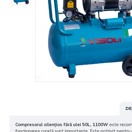
DE
Compresorul silențios fără ulei 50L, 1100W
este recoma
funcționarea curată sunt importante. Este potrivit pentru ca