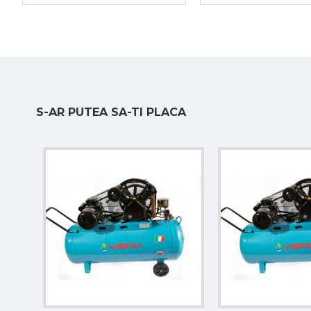
Debit aer brut
180 l/min
Debit aer net
100 l/min
Greutate
24 kg
Funcționare
Fără ulei
S-AR PUTEA SA-TI PLACA
Dotări incluse
Supapă de siguranță
Regulator de presiune cu manometru
Cuplaj pentru conectare rapidă
Supapă de evacuare pe rezervor
Motor fără ulei, cu întreținere redusă
De ce să alegi acest compresor silențios?
Compresorul silențios fără ulei 50L
este o alegere potriv
vor un echipament mai curat, mai silențios și mai ușor de în