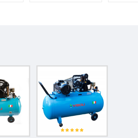
ită pentru utilizatorii care au nevoie de aer comprimat într-un spaț
treținut.