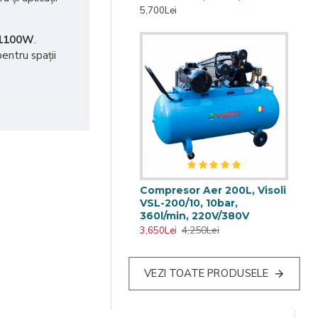
5,700Lei
1100W
.
entru spații
Compresor Aer 200L, Visoli
VSL-200/10, 10bar,
360l/min, 220V/380V
4,250Lei
3,650Lei
VEZI TOATE PRODUSELE
e întreținere,