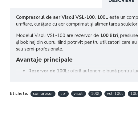
DESCRIERE
Compresorul de aer Visoli VSL-100, 100L
este un compre
umflare, curățare cu aer comprimat și alimentarea sculelo
Modelul Visoli VSL-100 are rezervor de
100 litri
, presiu
și bobinaj din cupru, fiind potrivit pentru utilizatorii care 
sau semi-profesionale.
Avantaje principale
Rezervor de 100L:
oferă autonomie bună pentru lucră
Presiune maximă 10 bar:
potrivită pentru multe apl
Motor 3HP / 2.2kW:
oferă putere bună pentru lucrăr
Debit aer aspirat 400 l/min:
ajută la alimentarea ef
Etichete:
compresor
aer
visoli
100l
vsl-100l
10b
Debit aer refulat 250 l/min:
potrivit pentru scule 
2 cilindri x 65 mm:
pompă eficientă pentru comprima
Bobinaj din cupru:
durabilitate mai bună față de vari
Construcție robustă:
greutate de 71 kg, potrivită pe
Utilizare recomandată