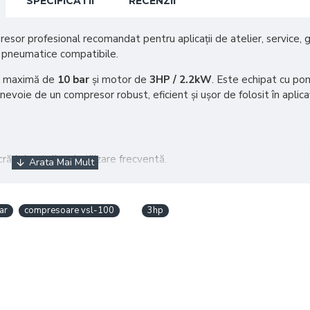
SPECIFICATII
RECENZII
sor profesional recomandat pentru aplicații de atelier, service, gar
r pneumatice compatibile.
ne maximă de
10 bar
și motor de
3HP / 2.2kW
. Este echipat cu pom
au nevoie de un compresor robust, eficient și ușor de folosit în aplica
ri de atelier și utilizare frecventă.
icații cu aer comprimat.
i profesionale și semi-profesionale.
icientă a rezervorului.
ar
compresoare vsl-100
3hp
pneumatice compatibile, umflare și curățare.
rea aerului.
antele cu bobinaj din aluminiu.
ntru utilizare în atelier.