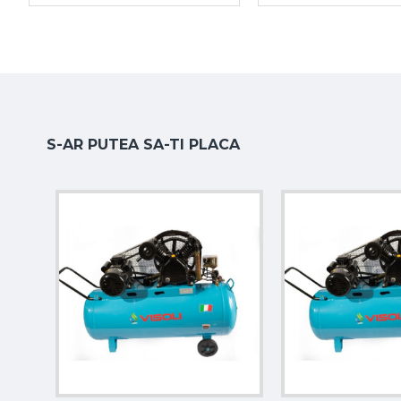
Debit aer refulat
250 l/min
Viteză
950 rpm
Cilindri pompă
2 cilindri x 65 mm
Frecvență
50 Hz
S-AR PUTEA SA-TI PLACA
Greutate
71 kg
Dimensiuni
1090 x 380 x 810 mm
Bobinaj
Cupru, nu aluminiu
De ce să alegi compresorul aer Visoli VSL
Compresorul aer Visoli VSL-100
este o alegere potrivit
debit suficient pentru lucrări uzuale de atelier. Rezervoru
Datorită motorului de 3HP, debitului refulat de 250 l/min ș
în service-uri mici, garaje, ateliere și lucrări cu aer comprim