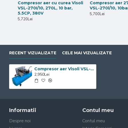
Compresor aer cu curea Visoli
Compresor aer 270
VSL-270I/10, 270L, 10 bar,
VSL-270l/10, 10ba
5.5CP, 380V
5,700Lei
5,720Lei
RECENT VIZUALIZATE
CELE MAI VIZUALIZATE
Compresor aer Visoli VSL-100, 100L, 10 bar, 3HP
2,950Lei
Informatii
Contul meu
Despre noi
Contul meu