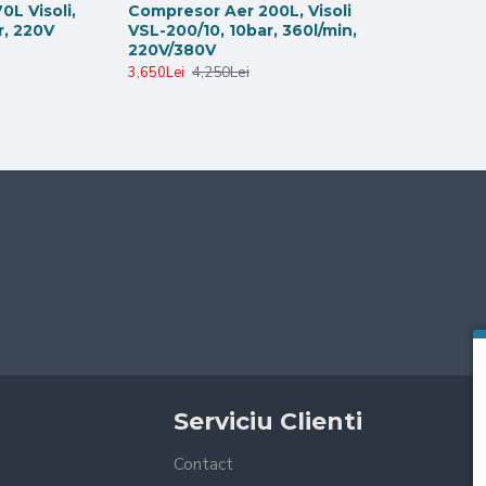
L Visoli,
Compresor Aer 200L, Visoli
r, 220V
VSL-200/10, 10bar, 360l/min,
220V/380V
4,250Lei
3,650Lei
Serviciu Clienti
Contact