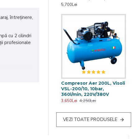
5,700Lei
aj, întreținere,
pă cu 2 cilindri
ții profesionale
Compresor Aer 200L, Visoli
VSL-200/10, 10bar,
360l/min, 220V/380V
4,250Lei
3,650Lei
VEZI TOATE PRODUSELE