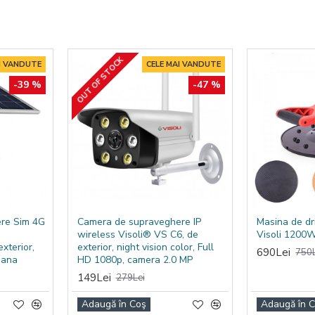
, service-uri auto, garaje, lucrări de întreținere, curățare cu aer
 pneumatice compatibile.
or de aer cu rezervor de 100L, presiune de 10 bar și motor puterni
OUT OF STOCK
I VANDUTE
CELE MAI VANDUTE
-39 %
-47 %
re Sim 4G
Camera de supraveghere IP
Masina de dr
wireless Visoli® VS C6, de
Visoli 1200
xterior,
exterior, night vision color, Full
690Lei
750L
mana
HD 1080p, camera 2.0 MP
149Lei
279Lei
Adaugă în Coş
Adaugă în 