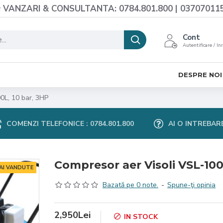
VANZARI & CONSULTANTA: 0784.801.800 | 03707011
Cont
Autentificare / In
DESPRE NOI
0L, 10 bar, 3HP
COMENZI TELEFONICE : 0784.801.800
AI O INTREBAR
Compresor aer Visoli VSL-100
MAI VANDUTE
Bazată pe 0 note.
-
Spune-ţi opinia
2,950Lei
IN STOCK