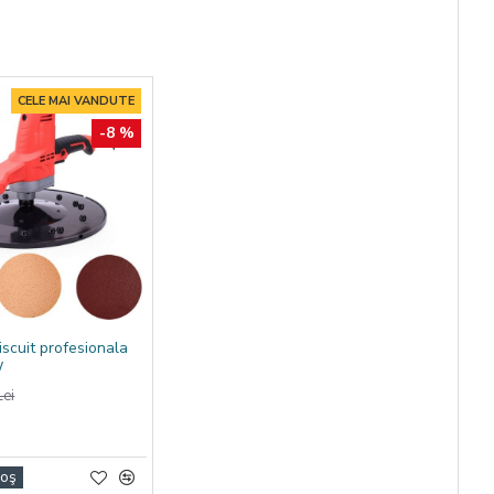
 comprimat,
c, dar care nu
CELE MAI VANDUTE
-8 %
iscuit profesionala
W
ei
Coş