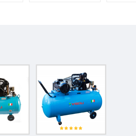
-100?
ă pentru cei care au nevoie de un compresor de 100L, cu presiune 
l de 100L oferă un echilibru bun între capacitate, spațiu ocupat și 
i bobinajului din cupru, acest compresor este potrivit pentru utili
at.