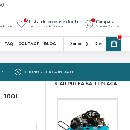
50
0
0
Lista de produse dorite
Compara
registrare
Modifica Lista de produse.
Compara Produse
0
0 produs(e) - 0Lei
FAQ
CONTACT
BLOG
E?
TBI PAY - PLATA IN RATE
S-AR PUTEA SA-TI PLACA
, 100L